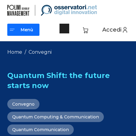
Vai
al
contenuto
Accedi
Menù
Menù
Home
/
Convegni
Quantum Shift: the future
starts now
Convegno
Quantum Computing & Communication
Quantum Communication