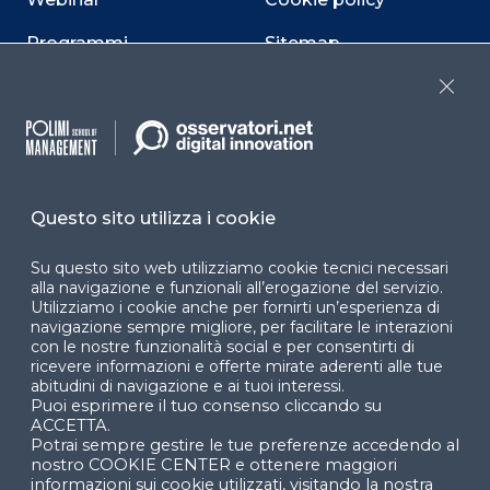
Programmi
Sitemap
Dichiarazione di
Close
accessibilità
Cookie Center
Questo sito utilizza i cookie
Su questo sito web utilizziamo cookie tecnici necessari
Facebook
LinkedIn
Instag
alla navigazione e funzionali all’erogazione del servizio.
Utilizziamo i cookie anche per fornirti un’esperienza di
navigazione sempre migliore, per facilitare le interazioni
con le nostre funzionalità social e per consentirti di
YouTube
X
ricevere informazioni e offerte mirate aderenti alle tue
abitudini di navigazione e ai tuoi interessi.
Puoi esprimere il tuo consenso cliccando su
ACCETTA.
Potrai sempre gestire le tue preferenze accedendo al
nostro COOKIE CENTER e ottenere maggiori
informazioni sui cookie utilizzati, visitando la nostra