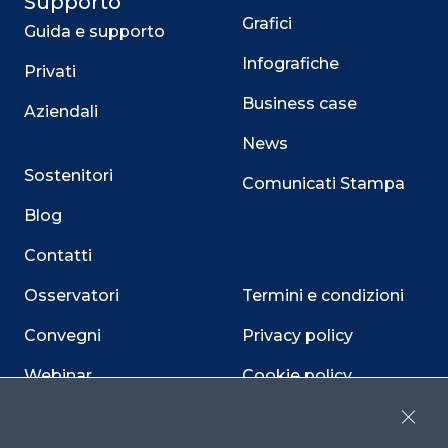
Supporto
Grafici
Guida e supporto
Infografiche
Privati
Business case
Aziendali
News
Sostenitori
Comunicati Stampa
Blog
Contatti
Osservatori
Termini e condizioni
Convegni
Privacy policy
Webinar
Cookie policy
Programmi
Sitemap
Close