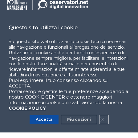
Dichiarazione di
accessibilità
Cookie Center
Questo sito utilizza i cookie
Su questo sito web utilizziamo cookie tecnici necessari
alla navigazione e funzionali all’erogazione del servizio.
Utilizziamo i cookie anche per fornirti un’esperienza di
Facebook
LinkedIn
Instag
navigazione sempre migliore, per facilitare le interazioni
con le nostre funzionalità social e per consentirti di
ricevere informazioni e offerte mirate aderenti alle tue
abitudini di navigazione e ai tuoi interessi.
YouTube
X
Puoi esprimere il tuo consenso cliccando su
ACCETTA.
Potrai sempre gestire le tue preferenze accedendo al
nostro COOKIE CENTER e ottenere maggiori
informazioni sui cookie utilizzati, visitando la nostra
COOKIE POLICY
Accetta
Più opzioni
Close GDPR Co
© 2024 Copyright © Politecnico di Milano Dipartimento
di Ingegneria Gestionale