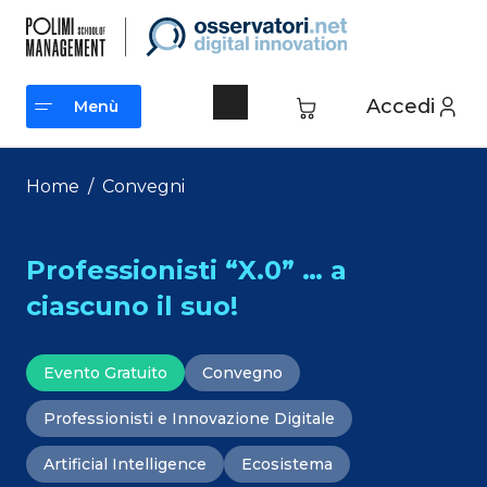
Vai
al
contenuto
Accedi
Menù
Menù
Home
/
Convegni
Professionisti “X.0” … a
ciascuno il suo!
Evento Gratuito
Convegno
Professionisti e Innovazione Digitale
Artificial Intelligence
Ecosistema