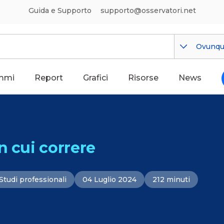
Guida e Supporto
supporto@osservatori.net
Ovunq
mmi
Report
Grafici
Risorse
News
n cui correre
Studi professionali
04 Luglio 2024
212 minuti