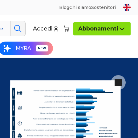
Blog
Chi siamo
Sostenitori
Accedi
Abbonamenti
ue
MYRA