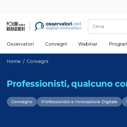
Vai
al
contenuto
Cerca
Osservatori
Convegni
Webinar
Progra
Home
/
Convegni
Professionisti, qualcuno co
Convegno
Professionisti e Innovazione Digitale