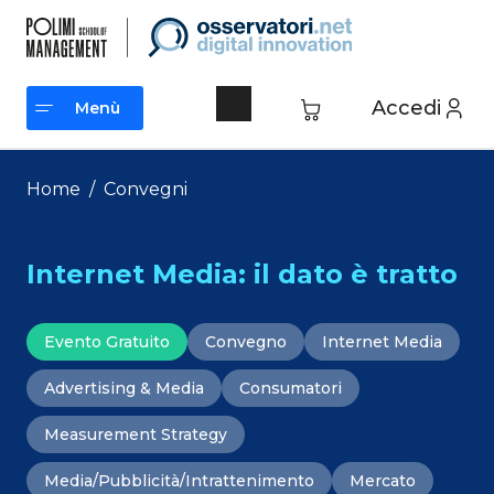
Vai
al
contenuto
Accedi
Menù
Menù
Home
/
Convegni
Internet Media: il dato è tratto
Evento Gratuito
Convegno
Internet Media
Advertising & Media
Consumatori
Measurement Strategy
Media/Pubblicità/Intrattenimento
Mercato