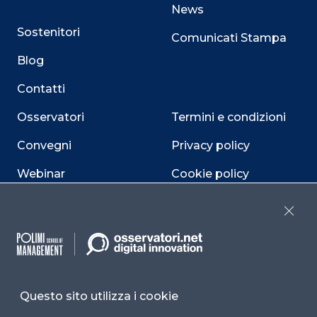
News
Sostenitori
Comunicati Stampa
Blog
Contatti
Osservatori
Termini e condizioni
Convegni
Privacy policy
Webinar
Cookie policy
Programmi
Sitemap
Close
Dichiarazione di
accessibilità
Cookie Center
Questo sito utilizza i cookie