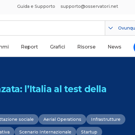
Guida e Supporto
supporto@osservatori.net
Ovunq
mmi
Report
Grafici
Risorse
News
ta: l’Italia al test della
ttazione sociale
Aerial Operations
Infrastrutture
tiva
Scenario Internazionale
Startup