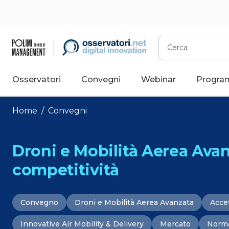
Vai
al
contenuto
Cerca
Osservatori
Convegni
Webinar
Progra
Home
/
Convegni
Droni e Mobilità Aerea Avanza
competitività
Convegno
Droni e Mobilità Aerea Avanzata
Acce
Innovative Air Mobility & Delivery
Mercato
Norma