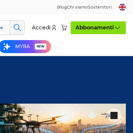
Blog
Chi siamo
Sostenitori
Accedi
Abbonamenti
ue
MYRA