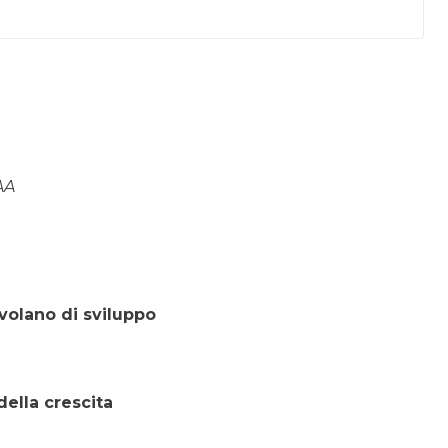
AA
lano di sviluppo
ella crescita