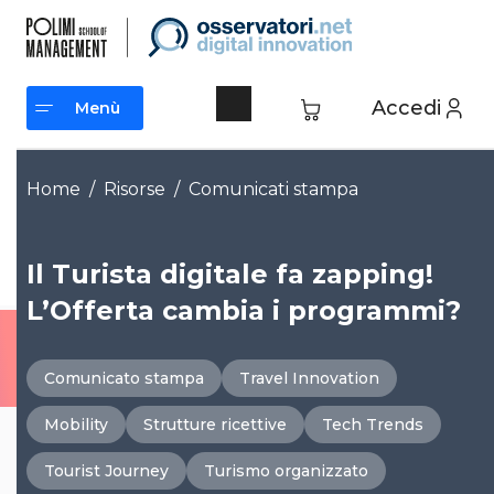
Vai
al
contenuto
Accedi
Menù
Menù
Home
/
Risorse
/
Comunicati stampa
Il Turista digitale fa zapping!
L’Offerta cambia i programmi?
Comunicato stampa
Travel Innovation
Mobility
Strutture ricettive
Tech Trends
Tourist Journey
Turismo organizzato