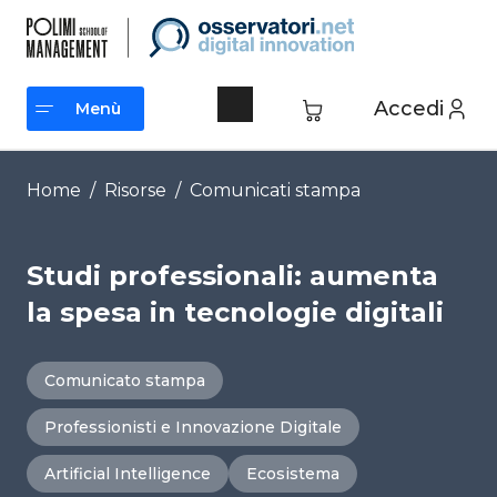
Vai
al
contenuto
Accedi
Menù
Menù
Home
/
Risorse
/
Comunicati stampa
Studi professionali: aumenta
la spesa in tecnologie digitali
Comunicato stampa
Professionisti e Innovazione Digitale
Artificial Intelligence
Ecosistema