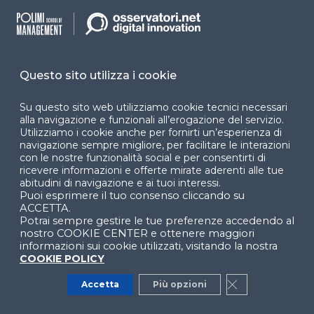
che, in particolare, si focalizza sulla formazione
executive e sui programmi Master. Gli
Osservatori Digital Innovation della School of
Management del Politecnico di Milano
Questo sito utilizza i cookie
(www.osservatori.net) nascono nel 1999 con
l’obiettivo di fare cultura in tutti i principali
Su questo sito web utilizziamo cookie tecnici necessari
ambiti di Innovazione Digitale. La Vision che
alla navigazione e funzionali all’erogazione del servizio.
Utilizziamo i cookie anche per fornirti un’esperienza di
guida gli Osservatori è che l’Innovazione Digitale
navigazione sempre migliore, per facilitare le interazioni
sia un fattore essenziale per lo sviluppo del
con le nostre funzionalità social e per consentirti di
Paese. La Mission degli Osservatori è produrre e
ricevere informazioni e offerte mirate aderenti alle tue
abitudini di navigazione e ai tuoi interessi.
diffondere conoscenza sulle opportunità e gli
Puoi esprimere il tuo consenso cliccando su
impatti che le tecnologie digitali hanno su
ACCETTA.
imprese, pubbliche amministrazioni e cittadini,
Potrai sempre gestire le tue preferenze accedendo al
nostro COOKIE CENTER e ottenere maggiori
tramite modelli interpretativi basati su solide
informazioni sui cookie utilizzati, visitando la nostra
evidenze empiriche e spazi di confronto
COOKIE POLICY
indipendenti, pre-competitivi e duraturi nel
tempo, che aggregano la domanda e l’offerta di
Accetta
Più opzioni
Close GDPR Co
innovazione digitale in Italia. Gli Osservatori sono