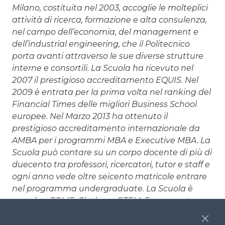
Milano
, costituita nel 2003, accoglie le molteplici
attività di ricerca, formazione e alta consulenza,
nel campo dell’economia, del management e
dell’industrial engineering, che il Politecnico
porta avanti attraverso le sue diverse strutture
interne e consortili. La Scuola ha ricevuto nel
2007 il prestigioso accreditamento EQUIS. Nel
2009 è entrata per la prima volta nel ranking del
Financial Times delle migliori Business School
europee. Nel Marzo 2013 ha ottenuto il
prestigioso accreditamento internazionale da
AMBA per i programmi MBA e Executive MBA. La
Scuola può contare su un corpo docente di più di
duecento tra professori, ricercatori, tutor e staff e
ogni anno vede oltre seicento matricole entrare
nel programma undergraduate. La Scuola è
membro PRME, Cladea e QTEM. Fanno parte
della Scuola: il Dipartimento di Ingegneria
Close
Gestionale e MIP Graduate School of Business