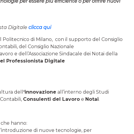
nologie per essere più efficiente o per offrire nuovi
ista Digitale
clicca qui
l Politecnico di Milano, con il supporto del Consiglio
ontabili, del Consiglio Nazionale
voro e dell’Associazione Sindacale dei Notai della
l Professionista Digitale
ultura dell
‘innovazione
all’interno degli Studi
Contabili,
Consulenti del Lavoro
e
Notai
.
i che hanno:
all’introduzione di nuove tecnologie, per