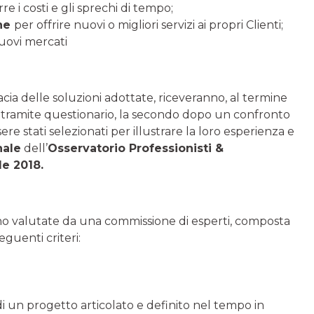
re i costi e gli sprechi di tempo;
che
per offrire nuovi o migliori servizi ai propri Clienti;
uovi mercati
cacia delle soluzioni adottate, riceveranno, al termine
lo tramite questionario, la secondo dopo un confronto
re stati selezionati per illustrare la loro esperienza e
nale
dell’
Osservatorio Professionisti &
le 2018.
no valutate da una commissione di esperti, composta
eguenti criteri:
 di un progetto articolato e definito nel tempo in