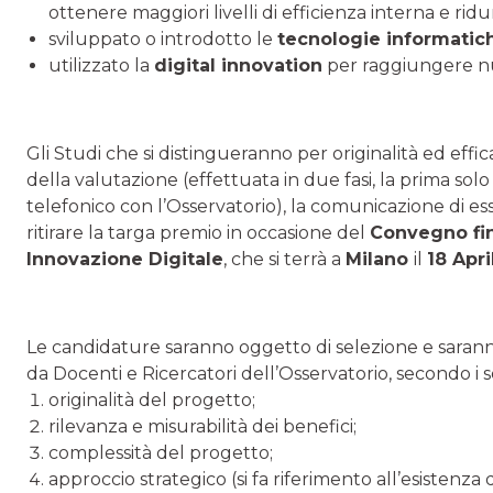
ottenere maggiori livelli di efficienza interna e ridur
sviluppato o introdotto le
tecnologie informati
utilizzato la
digital innovation
per raggiungere n
Gli Studi che si distingueranno per originalità ed effi
della valutazione (effettuata in due fasi, la prima so
telefonico con l’Osservatorio), la comunicazione di esse
ritirare la targa premio in occasione del
Convegno fi
Innovazione Digitale
, che si terrà a
Milano
il
18 Apri
Le candidature saranno oggetto di selezione e saran
da Docenti e Ricercatori dell’Osservatorio, secondo i s
originalità del progetto;
rilevanza e misurabilità dei benefici;
complessità del progetto;
approccio strategico (si fa riferimento all’esistenza