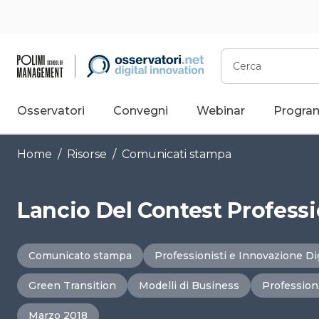
Vai
al
contenuto
Cerca
Osservatori
Convegni
Webinar
Progra
Home
/
Risorse
/
Comunicati stampa
Lancio Del Contest Professi
Comunicato stampa
Professionisti e Innovazione Di
Green Transition
Modelli di Business
Professioni
Marzo 2018