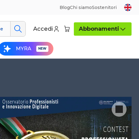
Blog
Chi siamo
Sostenitori
Accedi
Abbonamenti
ue
MYRA