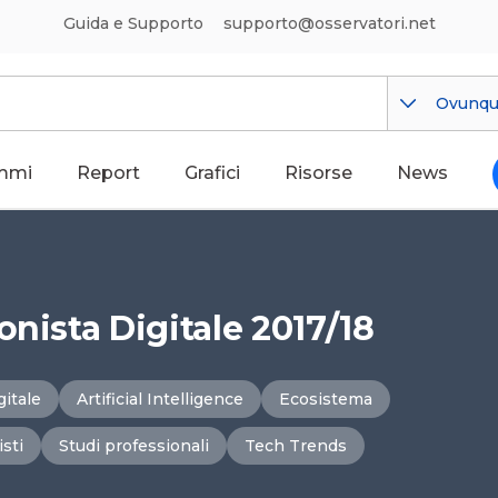
Guida e Supporto
supporto@osservatori.net
Ovunq
mmi
Report
Grafici
Risorse
News
onista Digitale 2017/18
gitale
Artificial Intelligence
Ecosistema
sti
Studi professionali
Tech Trends