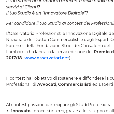
Il tuo Studio ha introdotto di recente delle nuove tec
servizi ai Clienti?
Il tuo Studio è un “Innovatore Digitale”?
Per candidare il tuo Studio al contest del Profession
L’Osservatorio Professionisti e Innovazione Digitale de
Nazionale dei Dottori Commercialisti e degli Esperti C
Forense, della Fondazione Studi dei Consulenti del La
Lombardia ha lanciato la terza edizione del
Premio de
2017/18
(
www.osservatori.net
)
.
Il contest ha l’obiettivo di sostenere e diffondere la c
Professionali di
Avvocati
,
Commercialisti
ed Esperti 
Al contest possono partecipare gli Studi Professional
innovato
i processi interni, grazie allo sviluppo o 