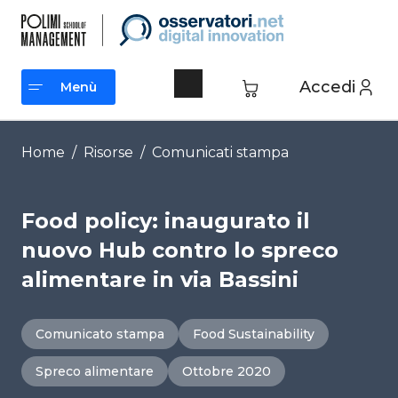
Vai
al
contenuto
Accedi
Menù
Menù
Home
/
Risorse
/
Comunicati stampa
Food policy: inaugurato il
nuovo Hub contro lo spreco
alimentare in via Bassini
Comunicato stampa
Food Sustainability
Spreco alimentare
Ottobre 2020