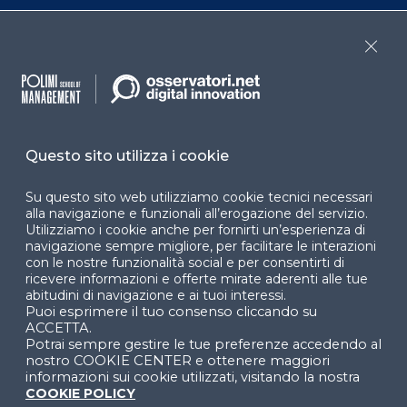
Webinar
Cookie policy
Programmi
Sitemap
Close
Dichiarazione di
accessibilità
Cookie Center
Questo sito utilizza i cookie
Su questo sito web utilizziamo cookie tecnici necessari
alla navigazione e funzionali all’erogazione del servizio.
Utilizziamo i cookie anche per fornirti un’esperienza di
Facebook
LinkedIn
Instag
navigazione sempre migliore, per facilitare le interazioni
con le nostre funzionalità social e per consentirti di
ricevere informazioni e offerte mirate aderenti alle tue
abitudini di navigazione e ai tuoi interessi.
Puoi esprimere il tuo consenso cliccando su
YouTube
X
ACCETTA.
Potrai sempre gestire le tue preferenze accedendo al
nostro COOKIE CENTER e ottenere maggiori
informazioni sui cookie utilizzati, visitando la nostra
COOKIE POLICY