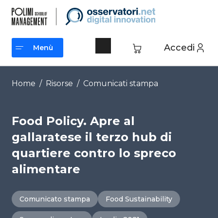
Vai
al
contenuto
Accedi
Menù
Menù
Home
/
Risorse
/
Comunicati stampa
Food Policy. Apre al
gallaratese il terzo hub di
quartiere contro lo spreco
alimentare
Comunicato stampa
Food Sustainability