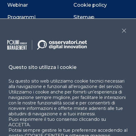
Webinar
Cookie policy
Programmi
Sitemap
Dichiarazione di
Close
accessibilità
Cookie Center
Questo sito utilizza i cookie
Facebook
LinkedIn
Instag
Su questo sito web utilizziamo cookie tecnici necessari
alla navigazione e funzionali all’erogazione del servizio.
Utilizziamo i cookie anche per fornirti un’esperienza di
navigazione sempre migliore, per facilitare le interazioni
con le nostre funzionalità social e per consentirti di
YouTube
X
ricevere informazioni e offerte mirate aderenti alle tue
abitudini di navigazione e ai tuoi interessi.
Puoi esprimere il tuo consenso cliccando su
ACCETTA.
Potrai sempre gestire le tue preferenze accedendo al
nostro COOKIE CENTER e ottenere maggiori