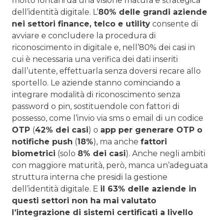
molto lontani da una visione matura e strategica
dell’identità digitale. L’
80% delle grandi aziende
nei settori finance, telco e utility
consente di
avviare e concludere la procedura di
riconoscimento in digitale e, nell’80% dei casi in
cui è necessaria una verifica dei dati inseriti
dall’utente, effettuarla senza doversi recare allo
sportello. Le aziende stanno cominciando a
integrare modalità di riconoscimento senza
password o pin, sostituendole con fattori di
possesso, come l’invio via sms o email di un codice
OTP
(
42% dei casi
) o
app per generare OTP o
notifiche push
(
18%
), ma anche
fattori
biometrici
(solo
8% dei casi
). Anche negli ambiti
con maggiore maturità, però, manca un’adeguata
struttura interna che presidi la gestione
dell’identità digitale. E
il 63% delle aziende in
questi settori non ha mai valutato
l’integrazione di sistemi certificati a livello