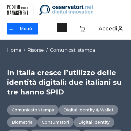
Vai
al
contenuto
Accedi
Menù
Menù
Home
/
Risorse
/
Comunicati stampa
In Italia cresce l’utilizzo delle
identità digitali: due italiani su
tre hanno SPID
Comunicato stampa
Digital Identity & Wallet
Biometria
Consumatori
Digital Identity