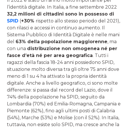
Il 2022 è stato un anno molto importante per
l’identità digitale. In Italia, a fine settembre 2022
32,2 milioni di cittadini sono in possesso di
SPID
(
+30%
rispetto allo stesso periodo del 2021),
con rilasci e accessi in continuo aumento. Il
Sistema Pubblico di Identità Digitale è nelle mani
del
63% della popolazione maggiorenne
, ma
con una
distribuzione non omogenea né per
fasce d’età né per area geografica
. Tutti i
ragazzi della fascia 18-24 anni possiedono SPID,
situazione molto diversa tra gli oltre 75 anni dove
meno di 1 su 4 ha attivato la propria identità
digitale. Anche a livello geografico, ci sono molte
differenze: si passa dal record del Lazio, dove il
74% della popolazione ha SPID, seguito da
Lombardia (70%) ed Emilia-Romagna, Campania e
Piemonte (62%), fino agli ultimi posti di Calabria
(54%), Marche (53%) e Molise (con il 52%). In Italia,
tuttavia, non esiste solo SPID, ma cresce anche la