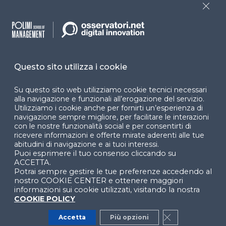
Programmi
Sitemap
Close
Dichiarazione di
accessibilità
Cookie Center
Questo sito utilizza i cookie
Su questo sito web utilizziamo cookie tecnici necessari
alla navigazione e funzionali all’erogazione del servizio.
Utilizziamo i cookie anche per fornirti un’esperienza di
Facebook
LinkedIn
Instag
navigazione sempre migliore, per facilitare le interazioni
con le nostre funzionalità social e per consentirti di
ricevere informazioni e offerte mirate aderenti alle tue
abitudini di navigazione e ai tuoi interessi.
Puoi esprimere il tuo consenso cliccando su
YouTube
X
ACCETTA.
Potrai sempre gestire le tue preferenze accedendo al
nostro COOKIE CENTER e ottenere maggiori
informazioni sui cookie utilizzati, visitando la nostra
COOKIE POLICY
Accetta
Più opzioni
Close GDPR Co