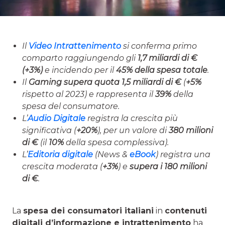
Il
Video Intrattenimento
si conferma primo
comparto raggiungendo gli
1,7 miliardi di €
(+3%)
e incidendo per il
45% della spesa totale
.
Il
Gaming
supera quota 1,5 miliardi di €
(
+5%
rispetto al 2023) e rappresenta il
39%
della
spesa del consumatore.
L’
Audio Digitale
registra la crescita più
significativa (
+20%
), per un valore di
380 milioni
di €
(il
10%
della spesa complessiva).
L’
Editoria digitale
(News &
eBook
) registra una
crescita moderata (
+3%
) e
supera i 180 milioni
di €
.
La
spesa dei consumatori italiani
in
contenuti
digitali d’informazione e intrattenimento
ha