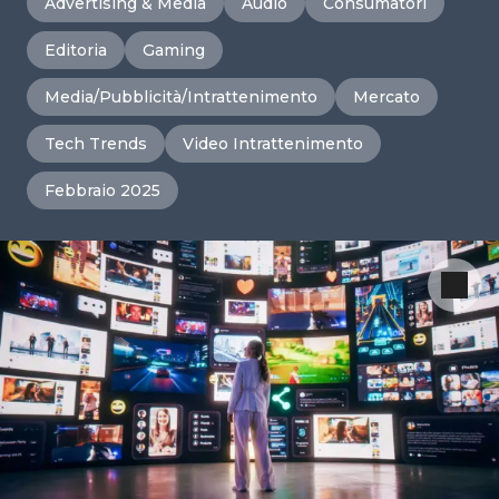
Advertising & Media
Audio
Consumatori
Editoria
Gaming
Media/Pubblicità/Intrattenimento
Mercato
Tech Trends
Video Intrattenimento
Febbraio 2025