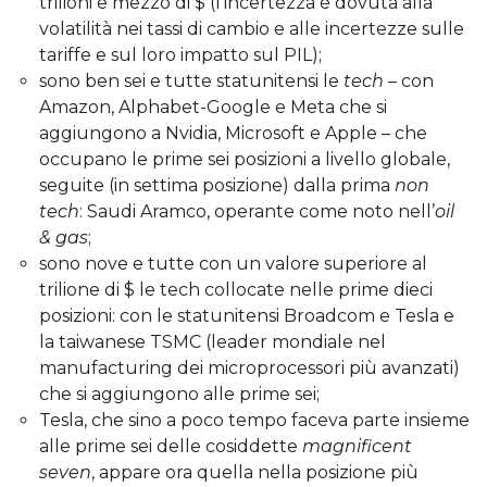
trilioni e mezzo di $ (l’incertezza è dovuta alla
volatilità nei tassi di cambio e alle incertezze sulle
tariffe e sul loro impatto sul PIL);
sono ben sei e tutte statunitensi le
tech
– con
Amazon, Alphabet-Google e Meta che si
aggiungono a Nvidia, Microsoft e Apple – che
occupano le prime sei posizioni a livello globale,
seguite (in settima posizione) dalla prima
non
tech
: Saudi Aramco, operante come noto nell’
oil
& gas
;
sono nove e tutte con un valore superiore al
trilione di $ le tech collocate nelle prime dieci
posizioni: con le statunitensi Broadcom e Tesla e
la taiwanese TSMC (leader mondiale nel
manufacturing dei microprocessori più avanzati)
che si aggiungono alle prime sei;
Tesla, che sino a poco tempo faceva parte insieme
alle prime sei delle cosiddette
magnificent
seven
, appare ora quella nella posizione più