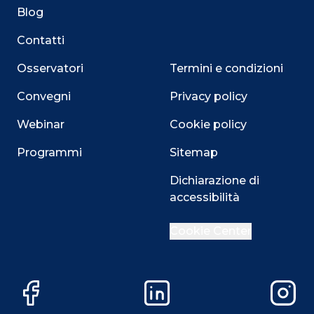
Blog
Contatti
Osservatori
Termini e condizioni
Convegni
Privacy policy
Webinar
Cookie policy
Programmi
Sitemap
Dichiarazione di
accessibilità
Close
Cookie Center
Questo sito utilizza i cookie
Facebook
LinkedIn
Instag