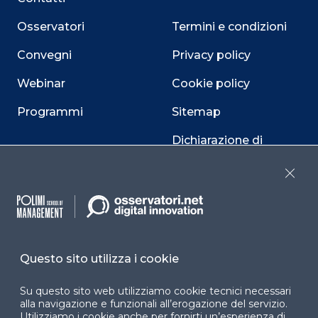
Osservatori
Termini e condizioni
Convegni
Privacy policy
Webinar
Cookie policy
Programmi
Sitemap
Dichiarazione di
accessibilità
Close
Cookie Center
Questo sito utilizza i cookie
Facebook
LinkedIn
Instag
Su questo sito web utilizziamo cookie tecnici necessari
alla navigazione e funzionali all’erogazione del servizio.
Utilizziamo i cookie anche per fornirti un’esperienza di