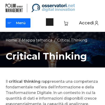
Vai
al
contenuto
Accedi
Menù
Menù
Home
/ Mappa tematica /
Critical Thinking
Critical Thinking
Il
critical thinking
rappresenta una competenza
fondamentale nell’era dell’informazione e della
Trasformazione Digitale. In un contesto in cui la
quantità di dati e informazioni disponibili cresce
esponenzialmente, la capacità di analizzare,