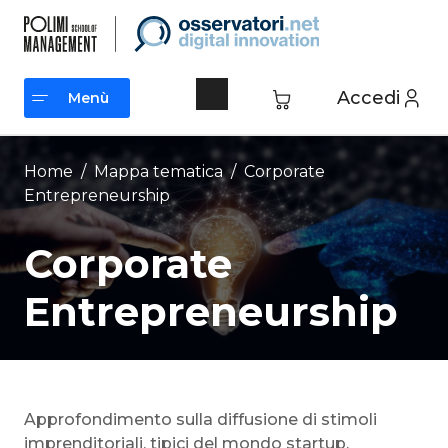
Vai
al
contenuto
Accedi
Menù
Menù
Home
/ Mappa tematica /
Corporate
Entrepreneurship
Corporate
Entrepreneurship
Approfondimento sulla diffusione di stimoli
imprenditoriali, tipici del mondo startup,