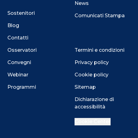
News
Sostenitori
Comunicati Stampa
Blog
Contatti
Osservatori
Termini e condizioni
Convegni
Privacy policy
Webinar
Cookie policy
Programmi
Sitemap
Close
Dichiarazione di
accessibilità
Cookie Center
Questo sito utilizza i cookie