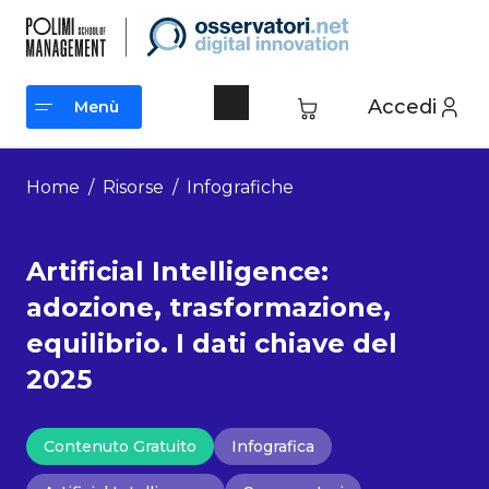
Vai
al
contenuto
Accedi
Menù
Menù
Home
/
Risorse
/
Infografiche
Artificial Intelligence:
adozione, trasformazione,
equilibrio. I dati chiave del
2025
Contenuto Gratuito
Infografica