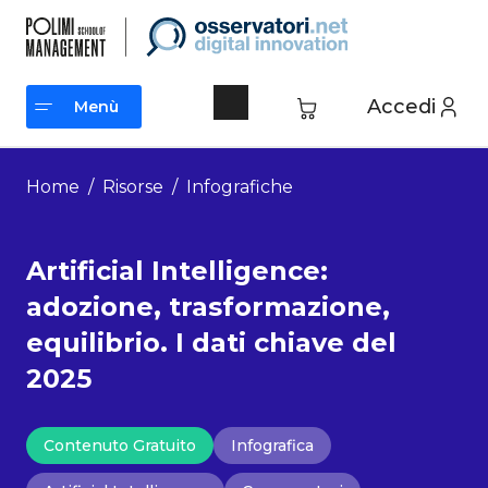
Vai
al
contenuto
Accedi
Menù
Menù
Home
/
Risorse
/
Infografiche
Artificial Intelligence:
adozione, trasformazione,
equilibrio. I dati chiave del
2025
Contenuto Gratuito
Infografica