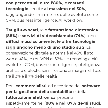
con percentuali oltre l’80%
, le
restanti
tecnologie
censite
al massimo nel 50%
,
raggiungendo il minimo in quelle evolute come
CRM, business intelligence, AI, workflow.
Tra gli avvocati
, solo
fatturazione elettronica
(
88%
) e
servizi di videochiamata
(
74%
) sono
diffusi massicciamente, le altre tecnologie
raggiungono meno di uno studio su 2
. La
conservazione digitale a norma è al 43%, il sito
web al 41%, le reti VPN al 32%. Le tecnologie più
evolute – CRM, business intelligence, intelligenza
artificiale e blockchain – restano ai margini, diffuse
tra il 3% e il 7% delle realtà.
Per i
commercialisti
, ad eccezione del
software
per la gestione della contabilità
e della
fatturazione elettronica
, presenti
rispettivamente nell’
88%
e nell’
87% degli studi
,