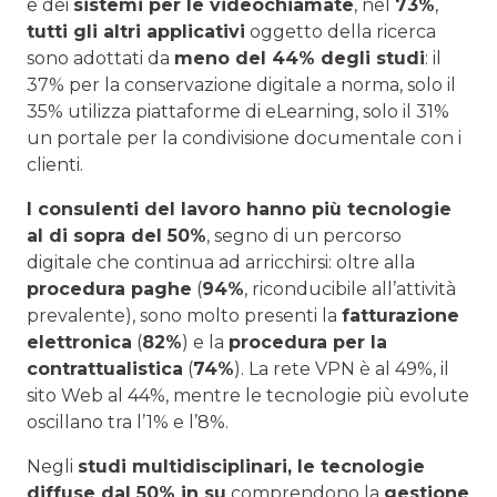
e dei
sistemi per le videochiamate
, nel
73%
,
tutti gli altri applicativi
oggetto della ricerca
sono adottati da
meno del 44% degli studi
: il
37% per la conservazione digitale a norma, solo il
35% utilizza piattaforme di eLearning, solo il 31%
un portale per la condivisione documentale con i
clienti.
I consulenti del lavoro hanno più tecnologie
al di sopra del 50%
, segno di un percorso
digitale che continua ad arricchirsi: oltre alla
procedura paghe
(
94%
, riconducibile all’attività
prevalente), sono molto presenti la
fatturazione
elettronica
(
82%
) e la
procedura per la
contrattualistica
(
74%
). La rete VPN è al 49%, il
sito Web al 44%, mentre le tecnologie più evolute
oscillano tra l’1% e l’8%.
Negli
studi multidisciplinari, le tecnologie
diffuse dal 50% in su
comprendono la
gestione