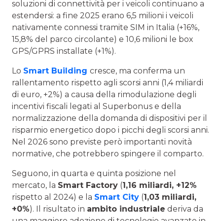
soluzioni di connettività per i veicoli continuano a
estendersi: a fine 2025 erano 6,5 milioni i veicoli
nativamente connessi tramite SIM in Italia (+16%,
15,8% del parco circolante) e 10,6 milioni le box
GPS/GPRS installate (+1%).
Lo
Smart Building
cresce, ma conferma un
rallentamento rispetto agli scorsi anni (1,4 miliardi
di euro, +2%) a causa della rimodulazione degli
incentivi fiscali legati al Superbonus e della
normalizzazione della domanda di dispositivi per il
risparmio energetico dopo i picchi degli scorsi anni.
Nel 2026 sono previste però importanti novità
normative, che potrebbero spingere il comparto.
Seguono, in quarta e quinta posizione nel
mercato, la
Smart Factory
(
1,16 miliardi, +12%
rispetto al 2024) e la
Smart City
(
1,03 miliardi,
+0%
). Il risultato in
ambito industriale
deriva da
una maggiore adozione di tecnologie avanzate in