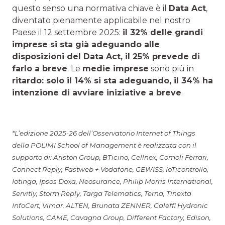
questo senso una normativa chiave è il
Data Act
,
diventato pienamente applicabile nel nostro
Paese il 12 settembre 2025:
il 32% delle grandi
imprese si sta già adeguando alle
disposizioni del Data Act, il 25% prevede di
farlo a breve
. Le
medie imprese
sono più in
ritardo: solo il 14% si sta adeguando, il 34% ha
intenzione di avviare iniziative a breve
.
*L’edizione 2025-26 dell’Osservatorio Internet of Things
della POLIMI School of Management è realizzata con il
supporto di:
Ariston Group, BTicino, Cellnex, Comoli Ferrari,
Connect Reply, Fastweb + Vodafone, GEWISS, IoTicontrollo,
Iotinga, Ipsos Doxa, Neosurance, Philip Morris International,
Servitly, Storm Reply, Targa Telematics, Terna, Tinexta
InfoCert, Vimar.
ALTEN, Brunata ZENNER, Caleffi Hydronic
Solutions, CAME, Cavagna Group, Different Factory, Edison,