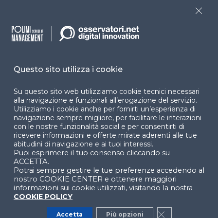
Close
Dichiarazione di
accessibilità
Cookie Center
Questo sito utilizza i cookie
Su questo sito web utilizziamo cookie tecnici necessari
Facebook
LinkedIn
Instag
alla navigazione e funzionali all’erogazione del servizio.
Utilizziamo i cookie anche per fornirti un’esperienza di
navigazione sempre migliore, per facilitare le interazioni
con le nostre funzionalità social e per consentirti di
ricevere informazioni e offerte mirate aderenti alle tue
YouTube
X
abitudini di navigazione e ai tuoi interessi.
Puoi esprimere il tuo consenso cliccando su
ACCETTA.
Potrai sempre gestire le tue preferenze accedendo al
nostro COOKIE CENTER e ottenere maggiori
informazioni sui cookie utilizzati, visitando la nostra
COOKIE POLICY
© 2024 Copyright © Politecnico di Milano Dipartimento
Accetta
Più opzioni
Close GDPR Co