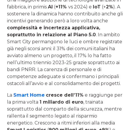
fabbrica, in primis
AI
(
+11%
vs 2024) e
IoT
(+
2%
). A
sostenere la dinamica hanno contribuito anche gli
incentivi generando però a loro volta anche
complessità e incertezza applicativa,
soprattutto in relazione al Piano 5.0
. In ambito
Smart City permangono le luci e ombre registrate
già negli scorsi anni: il 31% dei comuni italiani ha
avviato almeno un progetto, il 17% lo ha fatto
nell’ultimo triennio 2023-25 grazie soprattutto ai
bandi PNRR. La carenza di personale e di
competenze adeguate si confermano i principali
ostacoli all’avvio e al consolidamento dei progetti.
La
Smart Home
cresce dell’11%
e raggiunge per
la prima volta
1 miliardo di euro
, trainata
soprattutto dal comparto della sicurezza, mentre
rallenta il segmento legato al risparmio
energetico. Crescono a ritmi inferiori alla media
Smart Logistics
(
900 milioni di euro, +9%
) e