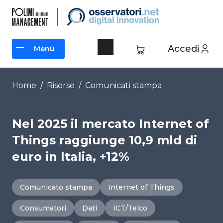
Vai
al
contenuto
Accedi
Menù
Menù
Home
/
Risorse
/
Comunicati stampa
Nel 2025 il mercato Internet of
Things raggiunge 10,9 mld di
euro in Italia, +12%
Comunicato stampa
Internet of Things
Consumatori
Dati
ICT/Telco