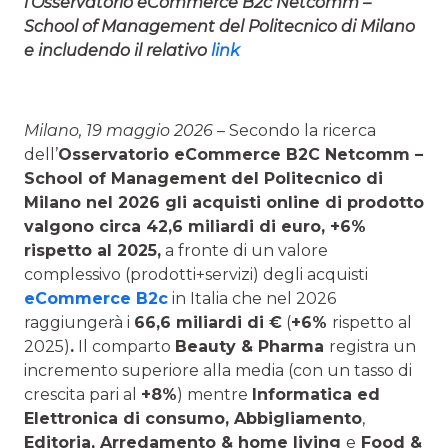
l’Osservatorio eCommerce B2c Netcomm –
School of Management del Politecnico di Milano
e includendo il relativo
link
Milano, 19 maggio 2026
– Secondo la ricerca
dell’
Osservatorio eCommerce B2C Netcomm –
School of Management del Politecnico di
Milano nel 2026 gli acquisti online di prodotto
valgono circa 42,6 miliardi di euro, +6%
rispetto al 2025,
a fronte di un valore
complessivo (prodotti+servizi) degli acquisti
eCommerce B2c
in Italia che nel 2026
raggiungerà i
66,6 miliardi di €
(
+6%
rispetto al
2025)
.
Il comparto
Beauty & Pharma
registra un
incremento superiore alla media (con un tasso di
crescita pari al
+8%
) mentre
Informatica ed
Elettronica di consumo, Abbigliamento
,
Editoria, Arredamento & home living
e
Food &