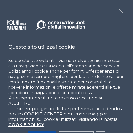
Programmi
Sitemap
Close
Dichiarazione di
accessibilità
Cookie Center
Questo sito utilizza i cookie
Su questo sito web utilizziamo cookie tecnici necessari
Facebook
LinkedIn
Instag
alla navigazione e funzionali all’erogazione del servizio.
Utilizziamo i cookie anche per fornirti un’esperienza di
navigazione sempre migliore, per facilitare le interazioni
con le nostre funzionalità social e per consentirti di
ricevere informazioni e offerte mirate aderenti alle tue
YouTube
X
abitudini di navigazione e ai tuoi interessi.
Puoi esprimere il tuo consenso cliccando su
ACCETTA.
Potrai sempre gestire le tue preferenze accedendo al
nostro COOKIE CENTER e ottenere maggiori
informazioni sui cookie utilizzati, visitando la nostra
COOKIE POLICY