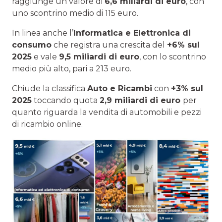
raggiunge un valore di
6,6 miliardi di euro
, con
uno scontrino medio di 115 euro.
In linea anche l’
Informatica e Elettronica di
consumo
che registra una crescita del
+6% sul
2025
e vale
9,5 miliardi di euro
, con lo scontrino
medio più alto, pari a 213 euro.
Chiude la classifica
Auto e Ricambi
con
+3% sul
2025
toccando quota
2,9 miliardi di euro
per
quanto riguarda la vendita di automobili e pezzi
di ricambio online.