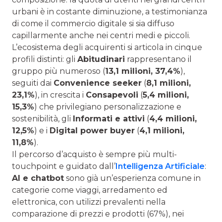
urbani è in costante diminuzione, a testimonianza
di come il commercio digitale si sia diffuso
capillarmente anche nei centri medi e piccoli.
L’ecosistema degli acquirenti si articola in cinque
profili distinti: gli
Abitudinari
rappresentano il
gruppo più numeroso (
13,1 milioni, 37,4%
),
seguiti dai
Convenience seeker
(
8,1 milioni,
23,1%
), in crescita i
Consapevoli
(
5,4 milioni,
15,3%
) che privilegiano personalizzazione e
sostenibilità, gli
Informati e attivi
(
4,4 milioni,
12,5%
) e i
Digital power buyer
(
4,1 milioni,
11,8%
).
Il percorso d’acquisto è sempre più multi-
touchpoint e guidato dall’
Intelligenza Artificiale
:
AI e chatbot
sono già un’esperienza comune in
categorie come viaggi, arredamento ed
elettronica, con utilizzi prevalenti nella
comparazione di prezzi e prodotti (67%), nei