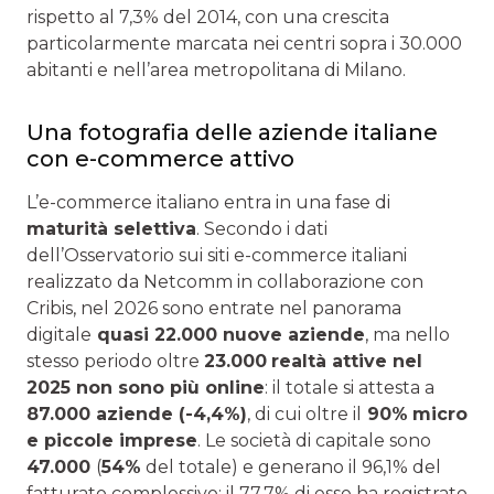
rispetto al 7,3% del 2014, con una crescita
particolarmente marcata nei centri sopra i 30.000
abitanti e nell’area metropolitana di Milano.
Una fotografia delle aziende italiane
con e-commerce attivo
L’e-commerce italiano entra in una fase di
maturità selettiva
. Secondo i dati
dell’Osservatorio sui siti e-commerce italiani
realizzato da Netcomm in collaborazione con
Cribis, nel 2026 sono entrate nel panorama
digitale
quasi 22.000 nuove aziende
, ma nello
stesso periodo oltre
23.000
realtà attive nel
2025 non sono più online
: il totale si attesta a
87.000 aziende (-4,4%)
, di cui oltre il
90%
micro
e piccole imprese
. Le società di capitale sono
47.000
(
54%
del totale) e generano il 96,1% del
fatturato complessivo; il 77,7% di esse ha registrato