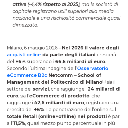
attive (-4,4% rispetto al 2025)
, ma le società di
capitale registrano utili superiori alla media
nazionale e una rischiosità commerciale quasi
dimezzata.
Milano, 6 maggio 2026 –
Nel 2026 il valore degli
acquisti online
da parte degli italiani
crescerà
del
+6%
superando i
66,6 miliardi di euro
.
Secondo l’ultima indagine dell’
Osservatorio
eCommerce B2c
Netcomm
–
School of
[1]
Management del Politecnico di Milano
sia il
settore dei
servizi
, che raggiunge i
24 miliardi di
euro
, sia l’
eCommerce di prodotto
, che
raggiunge i
42,6 miliardi di euro
, registrano una
crescita del
+6%
. La penetrazione dell’online sul
totale Retail (online+offline) nei prodotti
è pari
all’
11,5%
, quasi mezzo punto percentuale in più