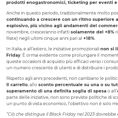
prodotti enogastronomici, ticketing per eventi e 
Anche in questo periodo, tradizionalmente molto posit
continuando a crescere con un ritmo superiore al
esplosivo, più vicino agli andamenti del commerc
novembre, cresceranno infatti
solamente del +8%
r
Rate) negli ultimi cinque anni pari al
+18%
.
In Italia, e all’estero, le iniziative promozionali
non si 
Friday
. È ormai evidente come prolungare il moment
queste occasioni di acquisto più efficaci verso i consu
un numero crescente di utenti e di distribuire i prod
Rispetto agli anni precedenti, non cambiano le politic
il carrello
, allo
sconto percentuale su una o su tu
superamento di una definita soglia di spesa
o all’
parte delle iniziative, non sono previste politiche di s
un punto di vista economico, l’obiettivo non è solo mig
“Ciò che distingue il Black Friday nel 2023 dovrebbe