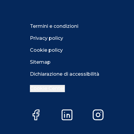
Termini e condizioni
Privacy policy
Cookie policy
Sitemap
Dichiarazione di accessibilità
Cookie Center
Close GDPR 
Facebook
LinkedIn
Instagram
Accetta
Più opzioni
Close GDPR 