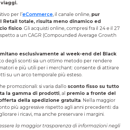
viaggi.
ivo per l’
eCommerce
, il canale online,
pur
 Retail totale, risulta meno dinamico ed
io fisico
. Gli acquisti online, compresi fra il 24 e il 27
ispetto a un CAGR (Compounded Average Growth
limitano esclusivamente al week-end del Black
o degli sconti sia un ottimo metodo per rendere
matori e più utili per i merchant: consente di attirare
otti su un arco temporale più esteso.
he promozionali: si varia dallo
sconto fisso su tutto
tta la gamma di prodotti
, al
premio a fronte del
offerta della spedizione gratuita
. Nella maggior
conto più aggressive rispetto agli anni precedenti: da
liorare i ricavi, ma anche preservare i margini.
 essere la maggior trasparenza di informazioni negli