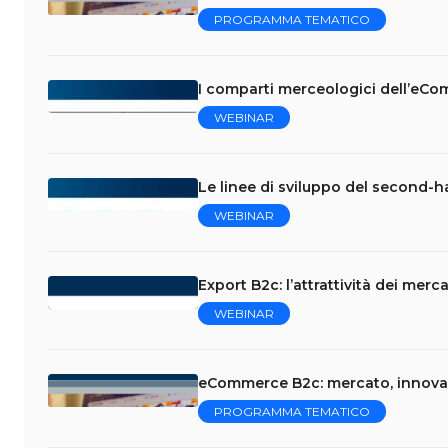
PROGRAMMA TEMATICO
I comparti merceologici dell’eCo
WEBINAR
Le linee di sviluppo del second-
WEBINAR
Export B2c: l’attrattività dei mercat
WEBINAR
eCommerce B2c: mercato, innovaz
PROGRAMMA TEMATICO