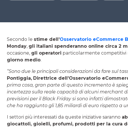
Secondo le
stime dell’
Osservatorio eCommerce 
Monday
,
gli italiani spenderanno online circa 2 mi
occasione,
gli operatori
particolarmente competitivi
giorno medio
.
“Sono due le principali considerazioni da fare sul tas
Pontiggia,
Direttrice dell’Osservatorio eCommer
prima cosa, gran parte di questo incremento è spiega
incertezza sulla reale capacità di alcuni merchant di 
previsioni per il Black Friday si sono infatti dimostr
che ha raggiunto gli 1,85 miliardi di euro rispetto a u
I settori più interessati da queste iniziative saranno
ab
giocattoli, gioielli, profumi, prodotti per la cura 