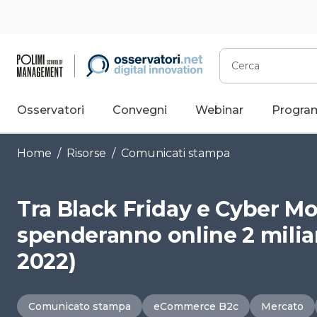
Vai
al
contenuto
Cerca
Osservatori
Convegni
Webinar
Progra
Home
/
Risorse
/
Comunicati stampa
Tra Black Friday e Cyber Mon
spenderanno online 2 miliar
2022)
Comunicato stampa
eCommerce B2c
Mercato