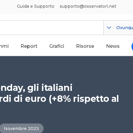
Guida e Supporto
supporto@osservatori.net
Ovunq
mmi
Report
Grafici
Risorse
News
day, gli italiani
di di euro (+8% rispetto al
Novembre 2023