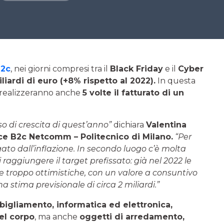
B2c
, nei giorni compresi tra il
Black Friday
e il
Cyber
liardi di euro (+8% rispetto al 2022).
In questa
 realizzeranno anche
5 volte il fatturato di un
so di crescita di quest’anno”
dichiara
Valentina
ce B2c Netcomm – Politecnico di Milano.
“Per
to dall’inflazione. In secondo luogo c’è molta
raggiungere il target prefissato: già nel 2022 le
ate troppo ottimistiche, con un valore a consuntivo
na stima previsionale di circa 2 miliardi.”
bigliamento, informatica ed elettronica,
del corpo
, ma anche
oggetti di arredamento,