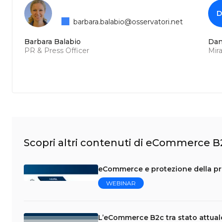
D
barbara.balabio@osservatori.net
Barbara Balabio
Dan
PR & Press Officer
Mir
Scopri altri contenuti di eCommerce B
eCommerce e protezione della pri
WEBINAR
L’eCommerce B2c tra stato attual