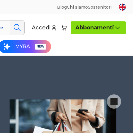
Blog
Chi siamo
Sostenitori
Accedi
Abbonamenti
ue
MYRA