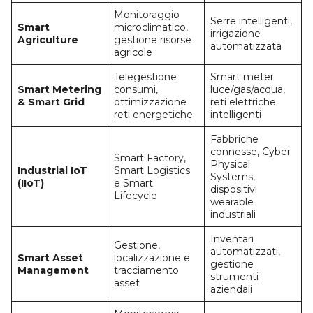
Monitoraggio
Serre intelligenti,
Smart
microclimatico,
irrigazione
Agriculture
gestione risorse
automatizzata
agricole
Telegestione
Smart meter
Smart Metering
consumi,
luce/gas/acqua,
& Smart Grid
ottimizzazione
reti elettriche
reti energetiche
intelligenti
Fabbriche
connesse, Cyber
Smart Factory,
Physical
Industrial IoT
Smart Logistics
Systems,
(IIoT)
e Smart
dispositivi
Lifecycle
wearable
industriali
Inventari
Gestione,
automatizzati,
Smart Asset
localizzazione e
gestione
Management
tracciamento
strumenti
asset
aziendali