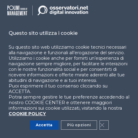
+9%
), la
Smart Agriculture
(600 milioni di euro,
+9%),
lo Smart Asset Management (
425 milioni di
euro, +18%
) e
la Smart Transportation
Infrastructure
(
270 milioni di euro, +17%
).
Questo sito utilizza i cookie
Su questo sito web utilizziamo cookie tecnici necessari
alla navigazione e funzionali all’erogazione del servizio.
Utilizziamo i cookie anche per fornirti un’esperienza di
navigazione sempre migliore, per facilitare le interazioni
con le nostre funzionalità social e per consentirti di
ricevere informazioni e offerte mirate aderenti alle tue
abitudini di navigazione e ai tuoi interessi.
Puoi esprimere il tuo consenso cliccando su
ACCETTA.
Potrai sempre gestire le tue preferenze accedendo al
nostro COOKIE CENTER e ottenere maggiori
informazioni sui cookie utilizzati, visitando la nostra
COOKIE POLICY
Accetta
Più opzioni
Close GDPR Co