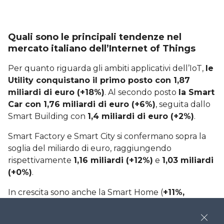
Quali sono le principali tendenze nel
mercato italiano dell’Internet of Things
Per quanto riguarda gli ambiti applicativi dell’IoT,
le
Utility conquistano il primo posto con 1,87
miliardi di euro (+18%)
. Al secondo posto
la Smart
Car con 1,76 miliardi di euro (+6%)
, seguita dallo
Smart Building con
1,4 miliardi di euro (+2%)
.
Smart Factory e Smart City si confermano sopra la
soglia del miliardo di euro, raggiungendo
rispettivamente
1,16 miliardi (+12%)
e
1,03 miliardi
(+0%)
.
In crescita sono anche la Smart Home (
+11%
,
superando per la prima volta la soglia del
miliardo
), la Smart Logistics (
900 milioni di euro,
Close