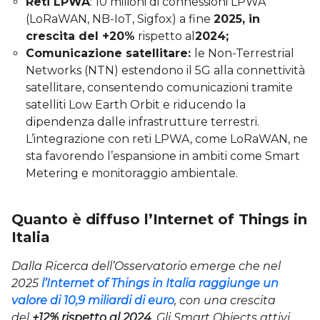
Reti LPWA
: 10 milioni di connessioni LPWA
(LoRaWAN, NB-IoT, Sigfox) a fine
2025, in
crescita del +20%
rispetto al
2024;
Comunicazione satellitare:
le Non-Terrestrial
Networks (NTN) estendono il 5G alla connettività
satellitare, consentendo comunicazioni tramite
satelliti Low Earth Orbit e riducendo la
dipendenza dalle infrastrutture terrestri.
L’integrazione con reti LPWA, come LoRaWAN, ne
sta favorendo l’espansione in ambiti come Smart
Metering e monitoraggio ambientale.
Quanto è diffuso l’Internet of Things in
Italia
Dalla Ricerca dell’Osservatorio emerge che nel
2025
l’
Internet of Things
in Italia raggiunge un
valore di
10,9 miliardi di euro
, con una crescita
del
+12% rispetto al 2024
. Gli Smart Objects attivi