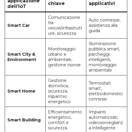
applicazione
chiave
applicativi
dell’IoT
Comunicazione
Auto connesse,
tra
Smart Car
assistenza alla
veicoli/infrastrutt
guida
ure, sicurezza
Illuminazione
Monitoraggio
pubblica smart,
Smart City &
urbano e
parcheggi
Environment
ambientale,
intelligenti,
gestione risorse
monitoraggio
ambientale
Gestione
Termostati
domotica,
smart,
Smart Home
sicurezza,
elettrodomestici
risparmio
connessi
energetico
Efficientamento
Impianti
energetico,
automatizzati,
Smart Building
comfort e
videosorveglianz
sicurezza
a intelligente