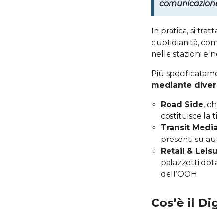
comunicazione
In pratica, si tra
quotidianità, come
nelle stazioni e n
Più specificatame
mediante divers
Road Side
, c
costituisce la 
Transit Medi
presenti su aut
Retail & Leis
palazzetti dot
dell’OOH
Cos’è il D