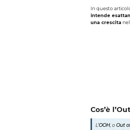
In questo articolo
intende esatt
una crescita
nel
Cos’è l’Ou
L’
OOH
, o
Out o