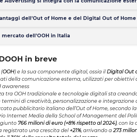
e Advertising si integra con la comunicazione este
vantaggi dell’Out of Home e del Digital Out of Home
 mercato dell’OOH in Italia
 DOOH in breve
e
(
OOH
) e la sua componente digital, ossia il
Digital Out
ti della comunicazione esterna, utilizzati per obiettivi 
d awareness
a tra OOH tradizionale e tecnologie digitali sta creand
 termini di creatività, personalizzazione e integrazione 
rcato pubblicitario italiano dell’Out of Home, secondo la
rio Internet Media della School of Management del Poli
ggiunto
766 milioni di euro (+8% rispetto al 2024)
, con l
 registrato una crescita del
+21%
, arrivando a
273 milion