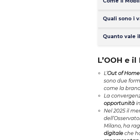
Come il Mobil
Quali sono i 
Quanto vale il
L’OOH e il
L’
Out of Hom
sono due forma
come la bran
La convergenz
opportunità
in
Nel 2025 il me
dell’Osservato
Milano, ha ra
digitale
che ha