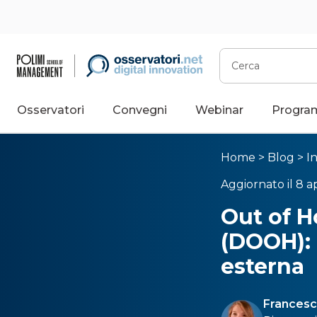
Cerca
Osservatori
Convegni
Webinar
Progra
Home
>
Blog
>
I
Aggiornato il 8 ap
Out of H
(DOOH): 
esterna
Francesc