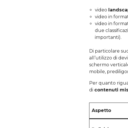
video
landsc
video in form
video in forma
due classificaz
importanti).
Di particolare suc
all’utilizzo di d
schermo verticale
mobile, prediligo
Per quanto rigu
di
contenuti mis
Aspetto