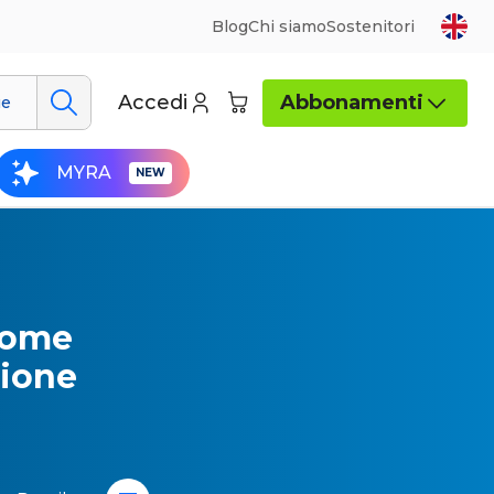
Blog
Chi siamo
Sostenitori
Accedi
Abbonamenti
ue
MYRA
Home
zione