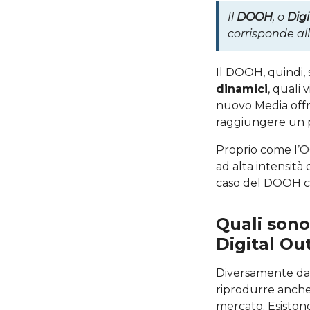
Il
DOOH
, o
Dig
corrisponde al
Il DOOH, quindi, 
dinamici
, quali
nuovo Media offre
raggiungere un p
Proprio come l’O
ad alta intensità 
caso del DOOH c
Quali sono
Digital Ou
Diversamente dal
riprodurre anch
mercato. Esistono