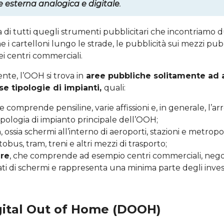
 esterna analogica e digitale
.
tta di tutti quegli strumenti pubblicitari che incontriamo 
 i cartelloni lungo le strade, le pubblicità sui mezzi pubbl
ei centri commerciali.
nte, l’OOH si trova in
aree pubbliche solitamente ad al
e tipologie di impianti,
quali:
he comprende pensiline, varie affissioni e, in generale, l’a
tipologia di impianto principale dell’OOH;
a
, ossia schermi all’interno di aeroporti, stazioni e metrop
obus, tram, treni e altri mezzi di trasporto;
ure
, che comprende ad esempio centri commerciali, negoz
ati di schermi e rappresenta una minima parte degli inve
igital Out of Home (DOOH)