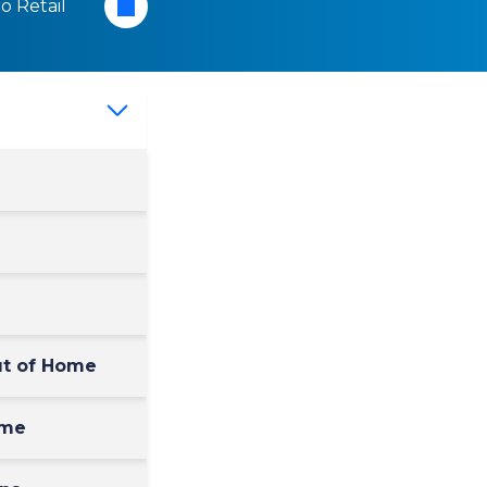
o Retail
Out of Home
ome