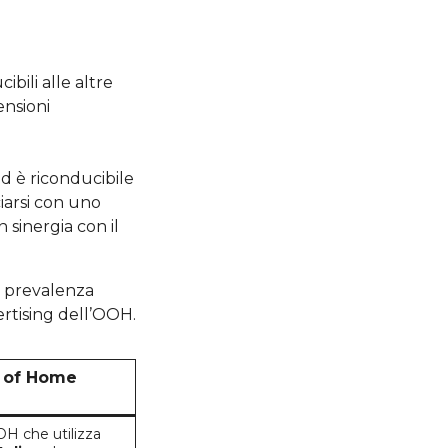
bili alle altre
ensioni
d è riconducibile
ciarsi con uno
 sinergia con il
a prevalenza
ertising dell’OOH.
t of Home
OH che utilizza