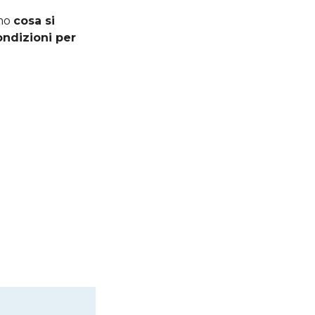
amo
cosa si
ondizioni per