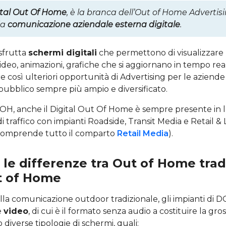
ital Out Of Home
, è la branca dell’Out of Home Advertis
la
comunicazione aziendale esterna digitale
.
sfrutta
schermi digitali
che permettono di visualizzare
 video, animazioni, grafiche che si aggiornano in tempo re
 così ulteriori opportunità di Advertising per le aziend
ubblico sempre più ampio e diversificato.
OH, anche il Digital Out Of Home è sempre presente in l
di traffico con impianti Roadside, Transit Media e Retail &
omprende tutto il comparto
Retail Media
).
 le differenze tra Out of Home trad
t of Home
la comunicazione outdoor tradizionale, gli impianti di
e
video
, di cui è il formato senza audio a costituire la gro
 diverse tipologie di schermi, quali: