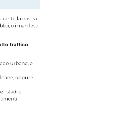
durante la nostra
ici, o i manifesti
to traffico
rredo urbano, e
olitane, oppure
i, stadi e
stimenti