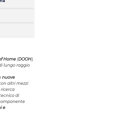
rna
 of Home
(
DOOH
),
di lungo raggio
o
nuove
con altri mezzi
 ricerca
tecnico di
a componente
i e