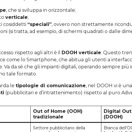
ape
, che si sviluppa in orizzontale;
ato
verticale
;
ti cosiddetti
“speciali”
, ovvero non strettamente riconduci
ioni (si tratta, ad esempio, di schermi quadrati o dalle dim
cesso rispetto agli altri è il
DOOH verticale
. Questo tren
evice come lo Smartphone, che abitua gli utenti a interfac
. Va da sé che gli impianti digitali, operando sempre più in
no tale formato.
arda le
tipologie di comunicazione
, nel DOOH vi è un
ti
(pubblicitari e d’intrattenimento) rispetto al puro Adv
Out of Home (OOH)
Digital Ou
tradizionale
(DOOH)
Settore pubblicitario della
Branca dell’O