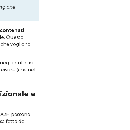
ing che
contenuti
ale. Questo
e che vogliono
uoghi pubblici
 Leisure (che nel
izionale e
 DOOH possono
ssa fetta del