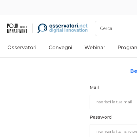
Vai
al
contenuto
Cerca
Osservatori
Convegni
Webinar
Progra
Be
Mail
Password