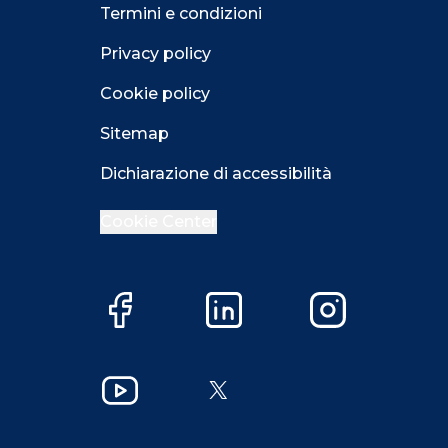
Termini e condizioni
Privacy policy
Cookie policy
Sitemap
Dichiarazione di accessibilità
Cookie Center
Facebook
LinkedIn
Instagram
Close GDPR 
YouTube
X
Accetta
Più opzioni
Close GDPR 