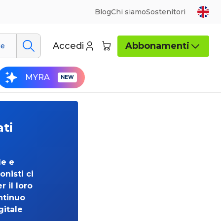
Blog
Chi siamo
Sostenitori
Accedi
Abbonamenti
ue
MYRA
ati
de e
onisti ci
 il loro
ntinuo
gitale