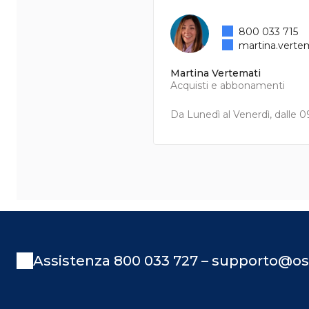
800 033 715
martina.verte
Martina Vertemati
Acquisti e abbonamenti
Da Lunedì al Venerdì, dalle 09
Assistenza 800 033 727 – supporto@os