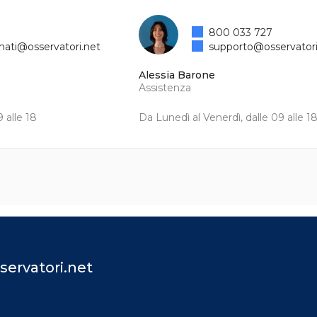
800 033 727
mati@osservatori.net
supporto@osservatori
Alessia Barone
Assistenza
 alle 18
Da Lunedì al Venerdì, dalle 09 alle 1
servatori.net