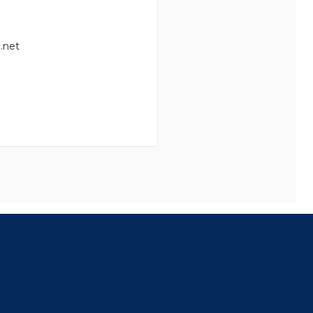
.net
8