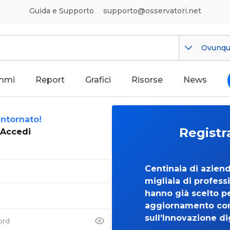
Guida e Supporto
supporto@osservatori.net
Ovunq
mmi
Report
Grafici
Risorse
News
ntornato!
Registr
Accedi
Centinaia di azien
migliaia di professi
hanno già scelto per
aggiornamento co
sull’Innovazione di