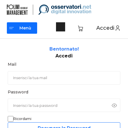
Vai
al
contenuto
Accedi
Menù
Menù
Bentornato!
Accedi
Mail
Password
Ricordami