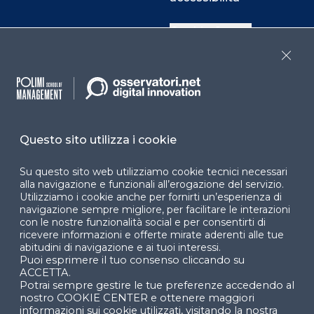
Cookie Center
Close
Facebook
LinkedIn
Instag
Questo sito utilizza i cookie
YouTube
X
Su questo sito web utilizziamo cookie tecnici necessari
alla navigazione e funzionali all’erogazione del servizio.
Utilizziamo i cookie anche per fornirti un’esperienza di
navigazione sempre migliore, per facilitare le interazioni
con le nostre funzionalità social e per consentirti di
ricevere informazioni e offerte mirate aderenti alle tue
abitudini di navigazione e ai tuoi interessi.
Puoi esprimere il tuo consenso cliccando su
© 2024 Copyright © Politecnico di Milano Dipartimento
ACCETTA.
di Ingegneria Gestionale
Potrai sempre gestire le tue preferenze accedendo al
nostro COOKIE CENTER e ottenere maggiori
informazioni sui cookie utilizzati, visitando la nostra