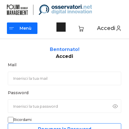
Vai
al
contenuto
Accedi
Menù
Menù
Bentornato!
Accedi
Mail
Password
Ricordami