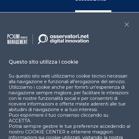
Cookie Center
Close
Facebook
LinkedIn
Instag
Questo sito utilizza i cookie
YouTube
X
Su questo sito web utilizziamo cookie tecnici necessari
alla navigazione e funzionali all’erogazione del servizio.
Utilizziamo i cookie anche per fornirti un’esperienza di
navigazione sempre migliore, per facilitare le interazioni
con le nostre funzionalità social e per consentirti di
ricevere informazioni e offerte mirate aderenti alle tue
abitudini di navigazione e ai tuoi interessi.
Puoi esprimere il tuo consenso cliccando su
© 2024 Copyright © Politecnico di Milano Dipartimento
ACCETTA.
di Ingegneria Gestionale
Potrai sempre gestire le tue preferenze accedendo al
nostro COOKIE CENTER e ottenere maggiori
informazioni sui cookie utilizzati, visitando la nostra