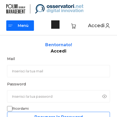
Vai
al
contenuto
Accedi
Menù
Menù
Bentornato!
Accedi
Mail
Password
Ricordami