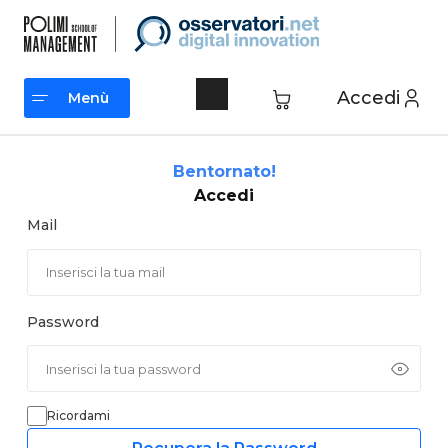
Vai
al
contenuto
Accedi
Menù
Menù
Bentornato!
Accedi
Mail
Password
Ricordami