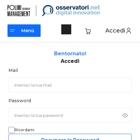
Vai
al
contenuto
Accedi
Menù
Menù
Bentornato!
Accedi
Mail
Password
Ricordami