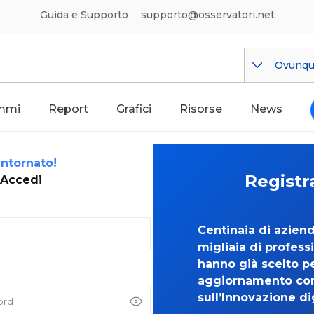
Guida e Supporto
supporto@osservatori.net
Ovunq
mmi
Report
Grafici
Risorse
News
ntornato!
Registr
Accedi
Centinaia di azien
migliaia di professi
hanno già scelto per
aggiornamento co
sull’Innovazione di