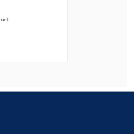
.net
8