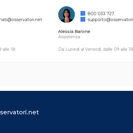
800 033 727
mati@osservatori.net
supporto@osservatori
Alessia Barone
Assistenza
 alle 18
Da Lunedì al Venerdì, dalle 09 alle 1
servatori.net