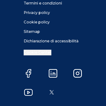
Termini e condizioni
Privacy policy
Cookie policy
Sitemap
Dichiarazione di accessibilità
Cookie Center
Facebook
LinkedIn
Instagram
Close GDPR 
YouTube
X
Accetta
Più opzioni
Close GDPR 