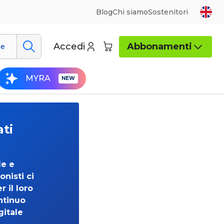
Blog
Chi siamo
Sostenitori
Accedi
Abbonamenti
ue
MYRA
ati
de e
onisti ci
 il loro
ntinuo
gitale