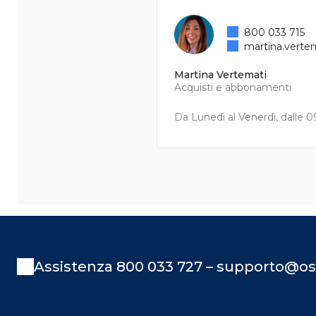
800 033 715
martina.verte
Martina Vertemati
Acquisti e abbonamenti
Da Lunedì al Venerdì, dalle 09
Assistenza 800 033 727 – supporto@os