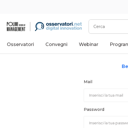
Vai
al
contenuto
Cerca
Osservatori
Convegni
Webinar
Progra
Be
Mail
Password