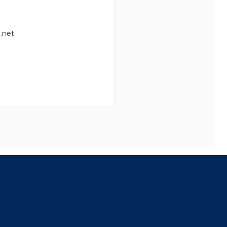
.net
8