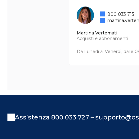
800 033 715
martina.verte
Martina Vertemati
Acquisti e abbonamenti
Da Lunedì al Venerdì, dalle 09
Assistenza 800 033 727 – supporto@os