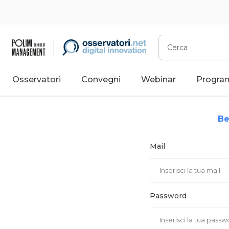
Vai
al
contenuto
Cerca
Osservatori
Convegni
Webinar
Progra
Be
Mail
Password