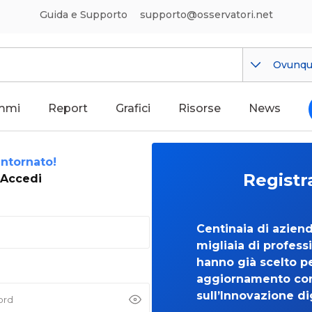
Guida e Supporto
supporto@osservatori.net
Ovunq
mmi
Report
Grafici
Risorse
News
ntornato!
Registr
Accedi
Centinaia di azien
migliaia di professi
hanno già scelto per
aggiornamento co
sull’Innovazione di