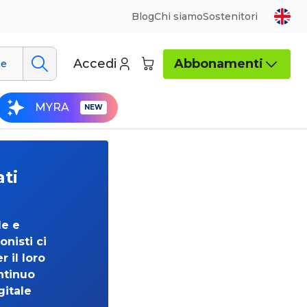
Blog
Chi siamo
Sostenitori
Accedi
Abbonamenti
ue
MYRA
ati
de e
onisti ci
 il loro
ntinuo
gitale