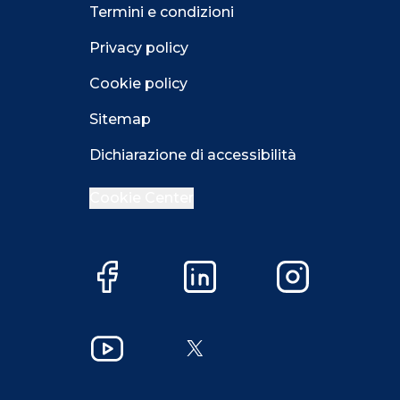
Termini e condizioni
Privacy policy
Cookie policy
Sitemap
Dichiarazione di accessibilità
Cookie Center
Facebook
LinkedIn
Instagram
Close GDPR 
YouTube
X
Accetta
Più opzioni
Close GDPR 