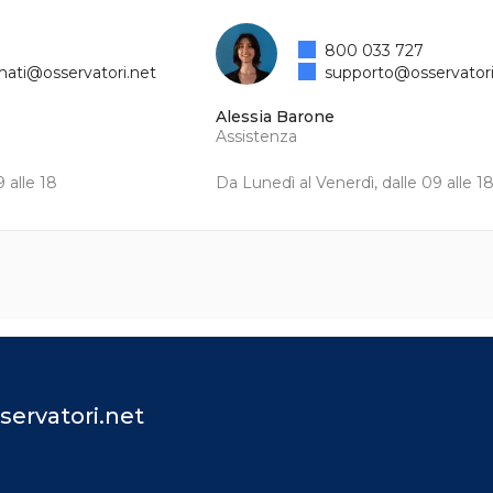
800 033 727
mati@osservatori.net
supporto@osservatori
Alessia Barone
Assistenza
 alle 18
Da Lunedì al Venerdì, dalle 09 alle 1
servatori.net