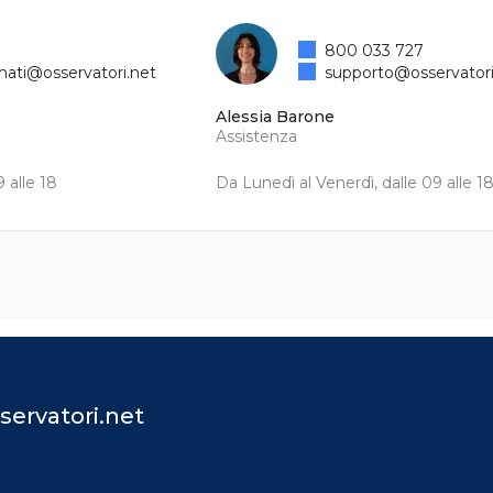
800 033 727
mati@osservatori.net
supporto@osservatori
Alessia Barone
Assistenza
 alle 18
Da Lunedì al Venerdì, dalle 09 alle 1
servatori.net