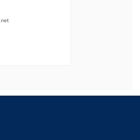
.net
8