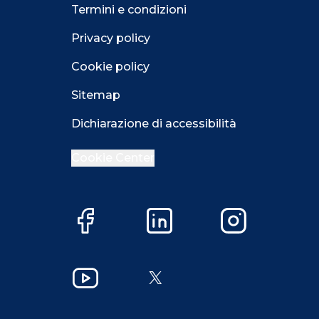
Termini e condizioni
Privacy policy
Cookie policy
Sitemap
Dichiarazione di accessibilità
Cookie Center
Facebook
LinkedIn
Instagram
Close GDPR 
YouTube
X
Accetta
Più opzioni
Close GDPR 