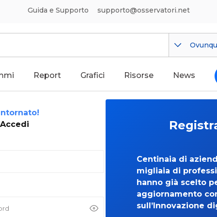
Guida e Supporto
supporto@osservatori.net
Ovunq
mmi
Report
Grafici
Risorse
News
ntornato!
Registr
Accedi
Centinaia di azien
migliaia di professi
hanno già scelto per
aggiornamento co
sull’Innovazione di