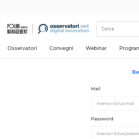
Vai
al
contenuto
Cerca
Osservatori
Convegni
Webinar
Progra
Be
Mail
Password