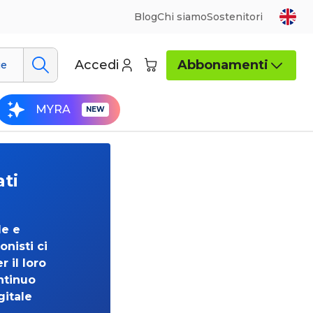
Blog
Chi siamo
Sostenitori
Accedi
Abbonamenti
ue
MYRA
ati
de e
onisti ci
 il loro
ntinuo
gitale