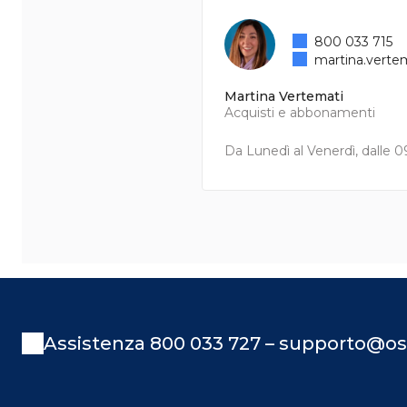
800 033 715
martina.verte
Martina Vertemati
Acquisti e abbonamenti
Da Lunedì al Venerdì, dalle 09
Assistenza 800 033 727 – supporto@os