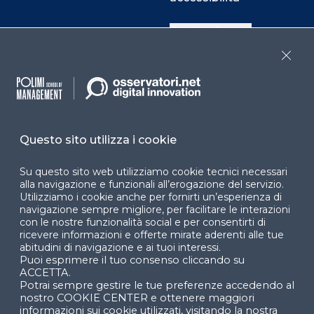
Cookie Center
Close
Facebook
LinkedIn
Instag
Questo sito utilizza i cookie
YouTube
X
Su questo sito web utilizziamo cookie tecnici necessari
alla navigazione e funzionali all’erogazione del servizio.
Utilizziamo i cookie anche per fornirti un’esperienza di
navigazione sempre migliore, per facilitare le interazioni
con le nostre funzionalità social e per consentirti di
ricevere informazioni e offerte mirate aderenti alle tue
abitudini di navigazione e ai tuoi interessi.
Puoi esprimere il tuo consenso cliccando su
© 2024 Copyright © Politecnico di Milano Dipartimento
ACCETTA.
di Ingegneria Gestionale
Potrai sempre gestire le tue preferenze accedendo al
nostro COOKIE CENTER e ottenere maggiori
informazioni sui cookie utilizzati, visitando la nostra