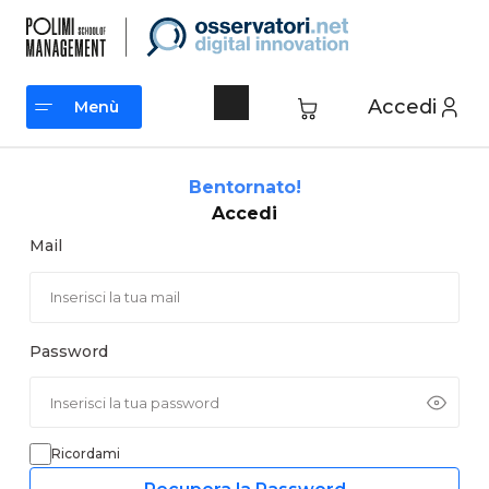
Vai
al
contenuto
Accedi
Menù
Menù
Bentornato!
Accedi
Mail
Password
Ricordami