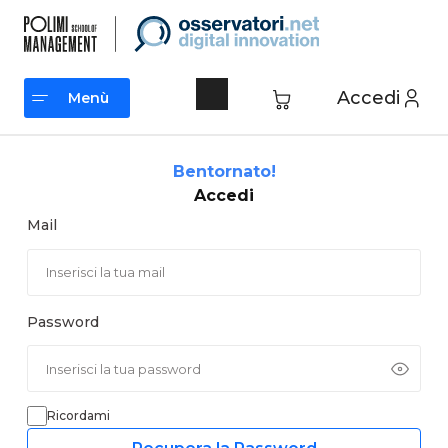
Vai
al
contenuto
Accedi
Menù
Menù
Bentornato!
Accedi
Mail
Password
Ricordami