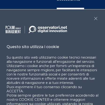
Cookie Center
Close
Facebook
LinkedIn
Instag
Questo sito utilizza i cookie
YouTube
X
Su questo sito web utilizziamo cookie tecnici necessari
alla navigazione e funzionali all’erogazione del servizio.
Utilizziamo i cookie anche per fornirti un’esperienza di
navigazione sempre migliore, per facilitare le interazioni
con le nostre funzionalità social e per consentirti di
ricevere informazioni e offerte mirate aderenti alle tue
abitudini di navigazione e ai tuoi interessi.
Puoi esprimere il tuo consenso cliccando su
© 2024 Copyright © Politecnico di Milano Dipartimento
ACCETTA.
di Ingegneria Gestionale
Potrai sempre gestire le tue preferenze accedendo al
nostro COOKIE CENTER e ottenere maggiori
informazioni sui cookie utilizzati, visitando la nostra