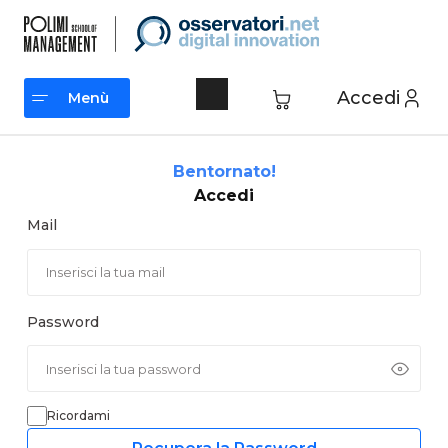
Vai
al
contenuto
Accedi
Menù
Menù
Bentornato!
Accedi
Mail
Password
Ricordami