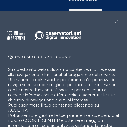
Cookie Center
Close
Facebook
LinkedIn
Instag
Questo sito utilizza i cookie
YouTube
X
Su questo sito web utilizziamo cookie tecnici necessari
alla navigazione e funzionali all’erogazione del servizio.
Utilizziamo i cookie anche per fornirti un’esperienza di
navigazione sempre migliore, per facilitare le interazioni
con le nostre funzionalità social e per consentirti di
ricevere informazioni e offerte mirate aderenti alle tue
abitudini di navigazione e ai tuoi interessi.
Puoi esprimere il tuo consenso cliccando su
© 2024 Copyright © Politecnico di Milano Dipartimento
ACCETTA.
di Ingegneria Gestionale
Potrai sempre gestire le tue preferenze accedendo al
nostro COOKIE CENTER e ottenere maggiori
informazioni sui cookie utilizzati, visitando la nostra