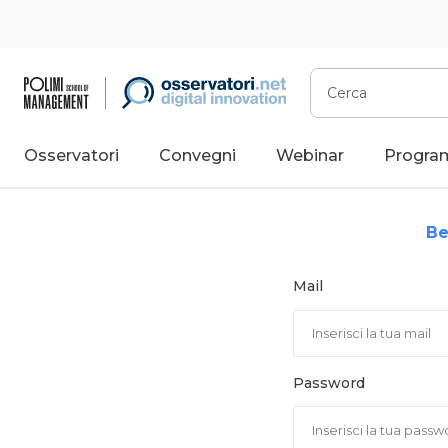
Vai
al
contenuto
Cerca
Osservatori
Convegni
Webinar
Progra
Be
Mail
Password