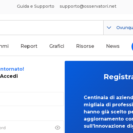
Guida e Supporto
supporto@osservatori.net
Ovunq
mmi
Report
Grafici
Risorse
News
ntornato!
Registr
Accedi
Centinaia di azien
migliaia di professi
hanno già scelto per
aggiornamento co
sull’Innovazione di