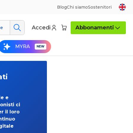
Blog
Chi siamo
Sostenitori
Accedi
Abbonamenti
ue
MYRA
ati
de e
onisti ci
 il loro
ntinuo
gitale