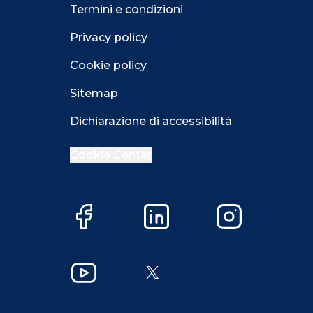
Termini e condizioni
Privacy policy
Cookie policy
Sitemap
Dichiarazione di accessibilità
Cookie Center
Facebook
LinkedIn
Instagram
Close GDPR 
YouTube
X
Accetta
Più opzioni
Close GDPR 