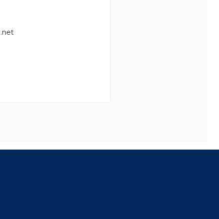
.net
8