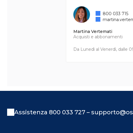
800 033 715
martina.verte
Martina Vertemati
Acquisti e abbonamenti
Da Lunedì al Venerdì, dalle 09
Assistenza 800 033 727 – supporto@os