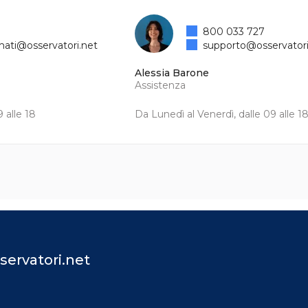
800 033 727
mati@osservatori.net
supporto@osservatori
Alessia Barone
Assistenza
 alle 18
Da Lunedì al Venerdì, dalle 09 alle 1
servatori.net