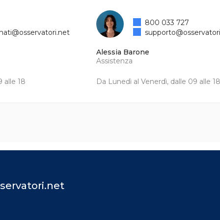
800 033 727
mati@osservatori.net
supporto@osservatori
Alessia Barone
Assistenza
 alle 18
Da Lunedì al Venerdì, dalle 09 alle 1
servatori.net