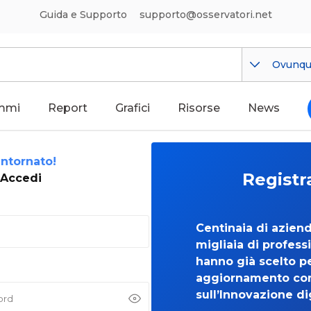
Guida e Supporto
supporto@osservatori.net
Ovunq
mmi
Report
Grafici
Risorse
News
ntornato!
Registr
Accedi
Centinaia di azien
migliaia di professi
hanno già scelto per
aggiornamento co
sull’Innovazione di