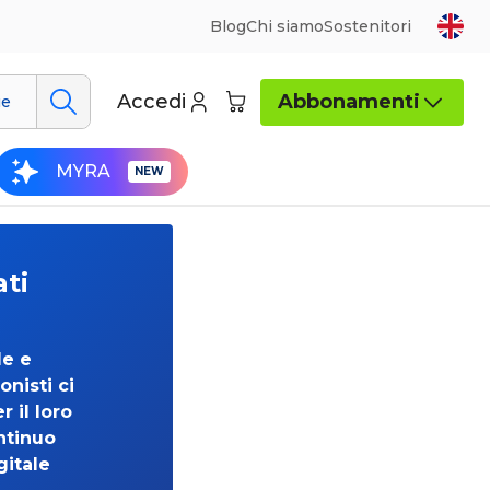
Blog
Chi siamo
Sostenitori
Accedi
Abbonamenti
ue
MYRA
ati
de e
onisti ci
 il loro
ntinuo
gitale