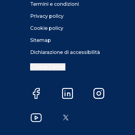
Termini e condizioni
Privacy policy
Cookie policy
Sitemap
Dichiarazione di accessibilità
Cookie Center
Facebook
LinkedIn
Instagram
Close GDPR 
YouTube
X
Accetta
Più opzioni
Close GDPR 