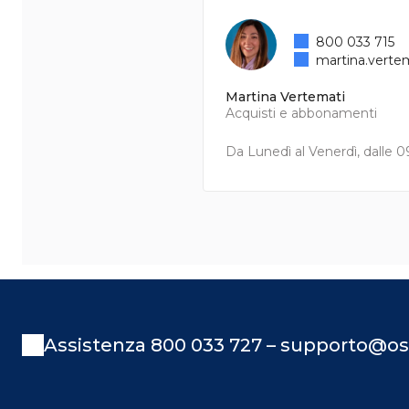
800 033 715
martina.verte
Martina Vertemati
Acquisti e abbonamenti
Da Lunedì al Venerdì, dalle 09
Assistenza 800 033 727 – supporto@os