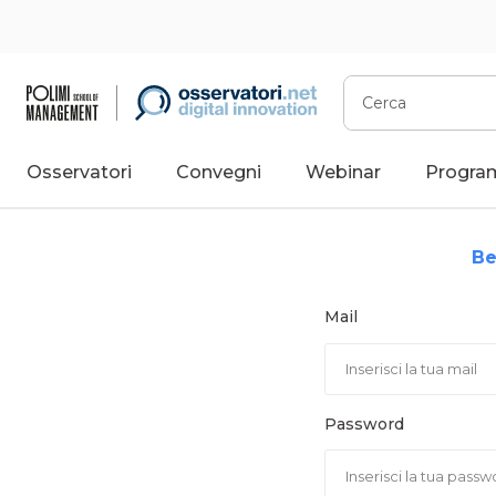
Vai
al
contenuto
Cerca
Osservatori
Convegni
Webinar
Progra
Be
Mail
Password