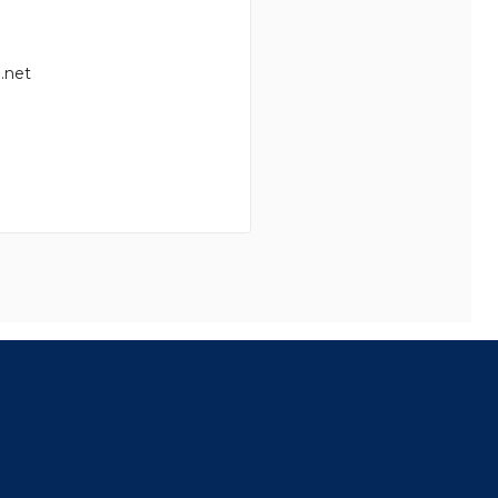
.net
8