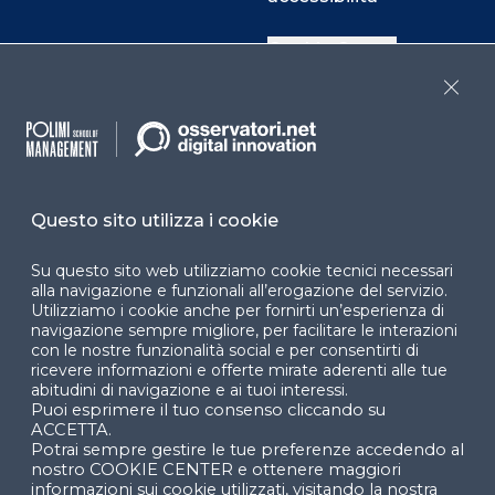
Cookie Center
Close
Facebook
LinkedIn
Instag
Questo sito utilizza i cookie
YouTube
X
Su questo sito web utilizziamo cookie tecnici necessari
alla navigazione e funzionali all’erogazione del servizio.
Utilizziamo i cookie anche per fornirti un’esperienza di
navigazione sempre migliore, per facilitare le interazioni
con le nostre funzionalità social e per consentirti di
ricevere informazioni e offerte mirate aderenti alle tue
abitudini di navigazione e ai tuoi interessi.
Puoi esprimere il tuo consenso cliccando su
© 2024 Copyright © Politecnico di Milano Dipartimento
ACCETTA.
di Ingegneria Gestionale
Potrai sempre gestire le tue preferenze accedendo al
nostro COOKIE CENTER e ottenere maggiori
informazioni sui cookie utilizzati, visitando la nostra