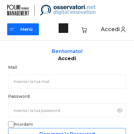
Vai
al
contenuto
Accedi
Menù
Menù
Bentornato!
Accedi
Mail
Password
Ricordami