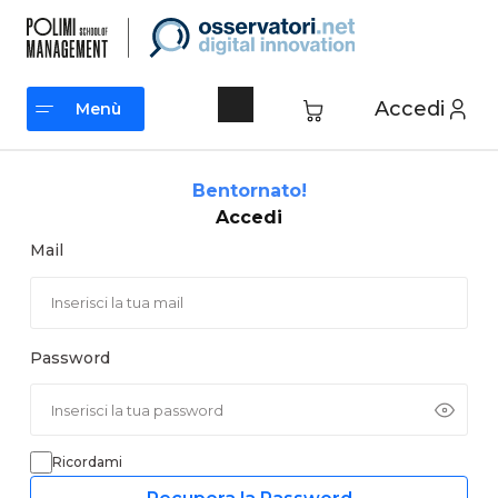
Vai
al
contenuto
Accedi
Menù
Menù
Bentornato!
Accedi
Mail
Password
Ricordami