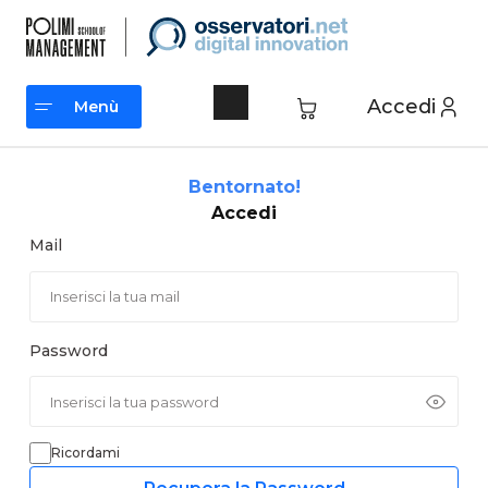
Vai
al
contenuto
Accedi
Menù
Menù
Bentornato!
Accedi
Mail
Password
Ricordami