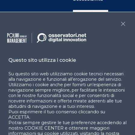
Cookie Center
Close
Facebook
LinkedIn
Instag
Questo sito utilizza i cookie
YouTube
X
Su questo sito web utilizziamo cookie tecnici necessari
alla navigazione e funzionali all’erogazione del servizio.
Utilizziamo i cookie anche per fornirti un’esperienza di
navigazione sempre migliore, per facilitare le interazioni
con le nostre funzionalità social e per consentirti di
ricevere informazioni e offerte mirate aderenti alle tue
abitudini di navigazione e ai tuoi interessi.
Puoi esprimere il tuo consenso cliccando su
© 2024 Copyright © Politecnico di Milano Dipartimento
ACCETTA.
di Ingegneria Gestionale
Potrai sempre gestire le tue preferenze accedendo al
nostro COOKIE CENTER e ottenere maggiori
informazioni sui cookie utilizzati, visitando la nostra