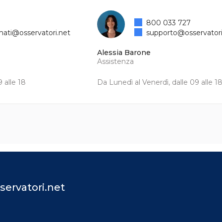
800 033 727
mati@osservatori.net
supporto@osservatori
Alessia Barone
Assistenza
 alle 18
Da Lunedì al Venerdì, dalle 09 alle 1
servatori.net