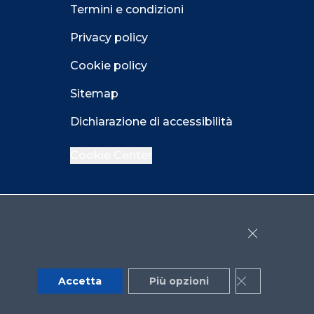
Termini e condizioni
Privacy policy
Cookie policy
Sitemap
Dichiarazione di accessibilità
Cookie Center
Facebook
LinkedIn
Instagram
Close GDPR 
YouTube
X
Accetta
Più opzioni
Close GDPR 