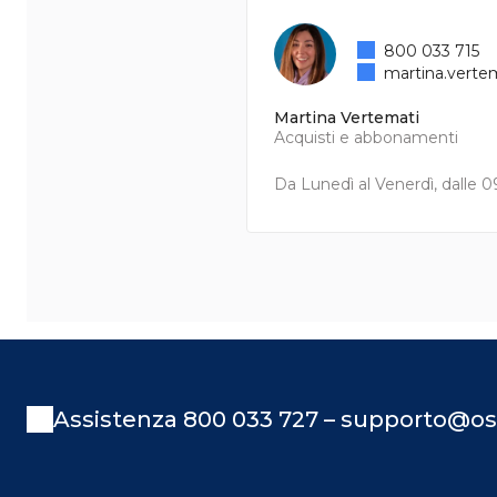
800 033 715
martina.verte
Martina Vertemati
Acquisti e abbonamenti
Da Lunedì al Venerdì, dalle 09
Assistenza 800 033 727 – supporto@os