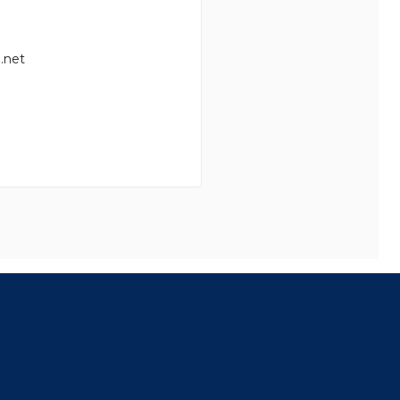
.net
8