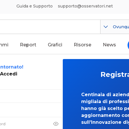
Guida e Supporto
supporto@osservatori.net
Ovunq
mmi
Report
Grafici
Risorse
News
ntornato!
Registr
Accedi
Centinaia di azien
migliaia di professi
hanno già scelto per
aggiornamento co
sull’Innovazione di