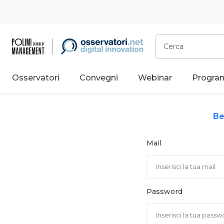
Vai
al
contenuto
Cerca
Osservatori
Convegni
Webinar
Progra
Be
Mail
Password