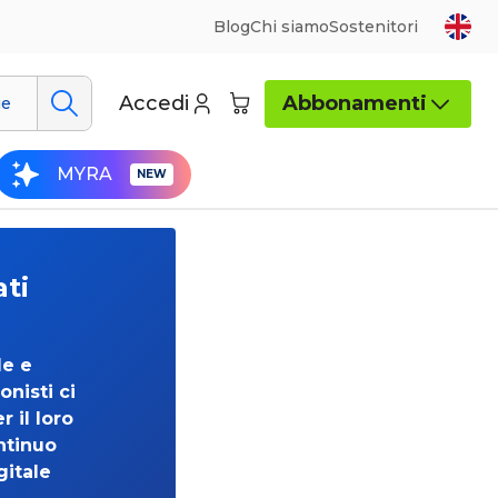
Blog
Chi siamo
Sostenitori
Accedi
Abbonamenti
ue
MYRA
ati
de e
onisti ci
 il loro
ntinuo
gitale