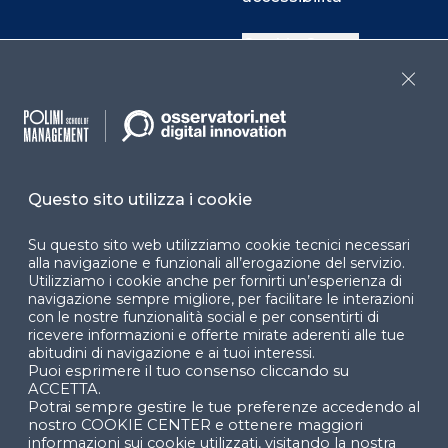
Cookie Center
Close
Facebook
LinkedIn
Instag
Questo sito utilizza i cookie
YouTube
X
Su questo sito web utilizziamo cookie tecnici necessari
alla navigazione e funzionali all’erogazione del servizio.
Utilizziamo i cookie anche per fornirti un’esperienza di
navigazione sempre migliore, per facilitare le interazioni
con le nostre funzionalità social e per consentirti di
ricevere informazioni e offerte mirate aderenti alle tue
abitudini di navigazione e ai tuoi interessi.
Puoi esprimere il tuo consenso cliccando su
© 2024 Copyright © Politecnico di Milano Dipartimento
ACCETTA.
di Ingegneria Gestionale
Potrai sempre gestire le tue preferenze accedendo al
nostro COOKIE CENTER e ottenere maggiori
informazioni sui cookie utilizzati, visitando la nostra