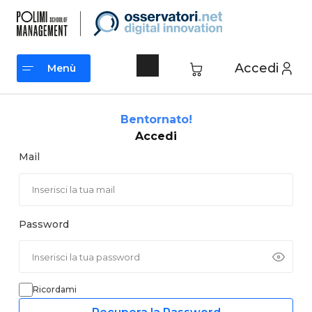
Vai
al
contenuto
Accedi
Menù
Menù
Bentornato!
Accedi
Mail
Password
Ricordami