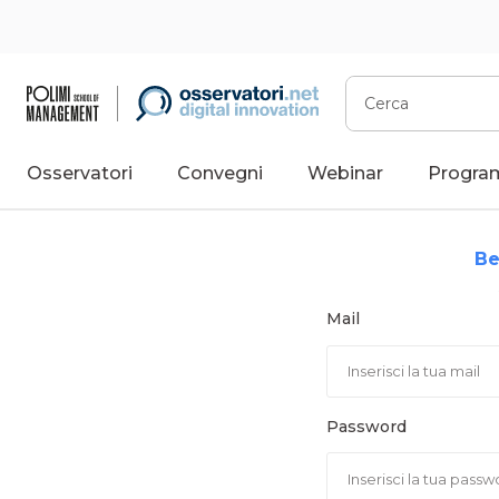
Vai
al
contenuto
Cerca
Osservatori
Convegni
Webinar
Progra
Be
Mail
Password