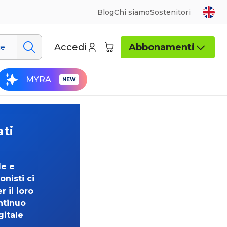
Blog
Chi siamo
Sostenitori
Accedi
Abbonamenti
ue
MYRA
ati
de e
onisti ci
 il loro
ntinuo
gitale