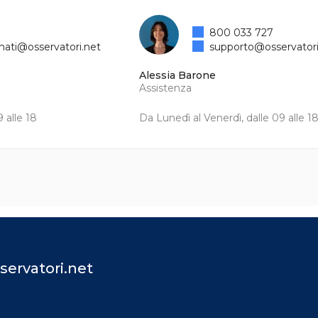
800 033 727
mati@osservatori.net
supporto@osservatori
Alessia Barone
Assistenza
 alle 18
Da Lunedì al Venerdì, dalle 09 alle 1
servatori.net