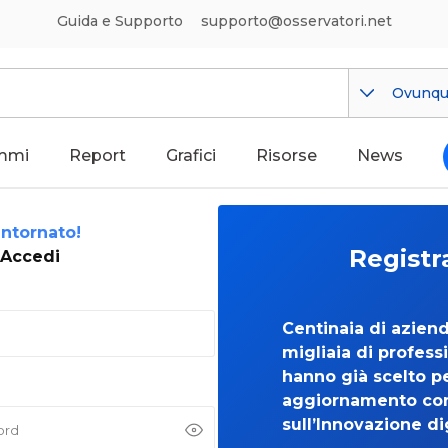
Guida e Supporto
supporto@osservatori.net
Ovunq
mmi
Report
Grafici
Risorse
News
ntornato!
Registr
Accedi
Centinaia di azien
migliaia di professi
hanno già scelto per
aggiornamento co
sull’Innovazione di