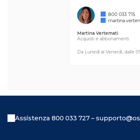
800 033 715
martina.verte
Martina Vertemati
Acquisti e abbonamenti
Da Lunedì al Venerdì, dalle 09
Assistenza 800 033 727 – supporto@os