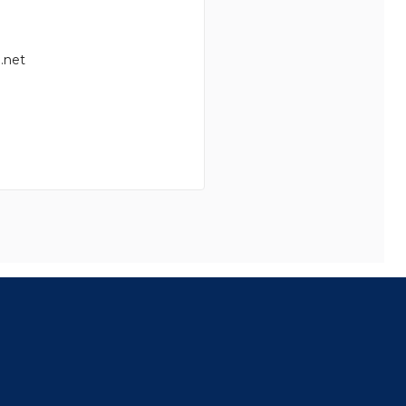
.net
8