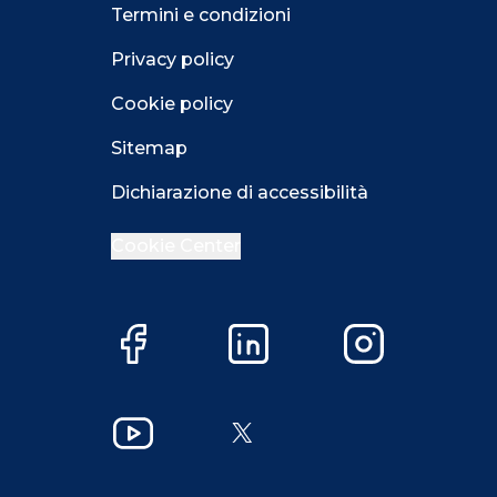
Termini e condizioni
Privacy policy
Cookie policy
Sitemap
Dichiarazione di accessibilità
Cookie Center
Facebook
LinkedIn
Instagram
Close GDPR 
YouTube
X
Accetta
Più opzioni
Close GDPR 