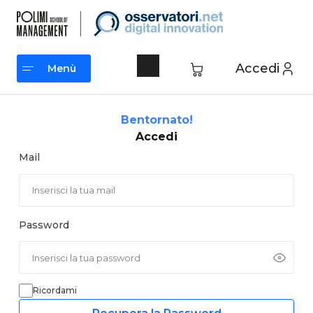
Vai
al
contenuto
Accedi
Menù
Menù
Bentornato!
Accedi
Mail
Password
Ricordami