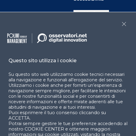
Cookie Center
Close
Facebook
LinkedIn
Instag
Questo sito utilizza i cookie
YouTube
X
Su questo sito web utilizziamo cookie tecnici necessari
alla navigazione e funzionali all’erogazione del servizio.
Utilizziamo i cookie anche per fornirti un’esperienza di
navigazione sempre migliore, per facilitare le interazioni
con le nostre funzionalità social e per consentirti di
ricevere informazioni e offerte mirate aderenti alle tue
abitudini di navigazione e ai tuoi interessi.
Puoi esprimere il tuo consenso cliccando su
© 2024 Copyright © Politecnico di Milano Dipartimento
ACCETTA.
di Ingegneria Gestionale
Potrai sempre gestire le tue preferenze accedendo al
nostro COOKIE CENTER e ottenere maggiori
informazioni sui cookie utilizzati, visitando la nostra